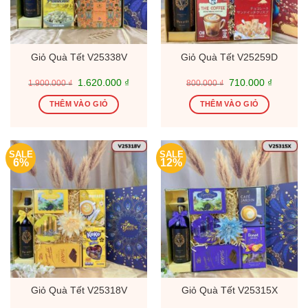
Giỏ Quà Tết V25338V
Giỏ Quà Tết V25259D
Giá
Giá
Giá
Giá
1.620.000
₫
710.000
₫
1.900.000
₫
800.000
₫
gốc
hiện
gốc
hiện
là:
tại
là:
tại
THÊM VÀO GIỎ
THÊM VÀO GIỎ
1.900.000 ₫.
là:
800.000 ₫.
là:
1.620.000 ₫.
710.000
SALE
SALE
6%
12%
Giỏ Quà Tết V25318V
Giỏ Quà Tết V25315X