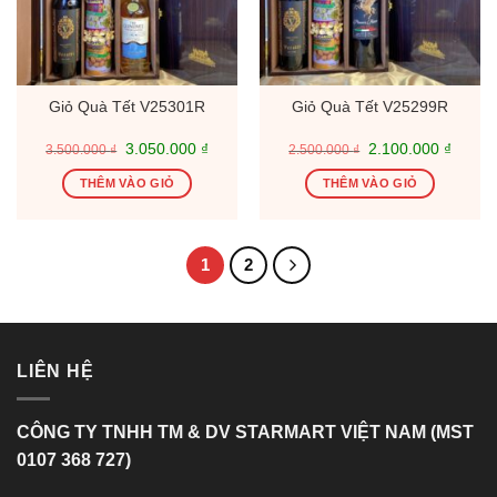
Giỏ Quà Tết V25301R
Giỏ Quà Tết V25299R
Giá
Giá
Giá
Giá
3.050.000
₫
2.100.000
₫
3.500.000
₫
2.500.000
₫
gốc
hiện
gốc
hiện
là:
tại
là:
tại
THÊM VÀO GIỎ
THÊM VÀO GIỎ
3.500.000 ₫.
là:
2.500.000 ₫.
là:
3.050.000 ₫.
2.100.
1
2
LIÊN HỆ
CÔNG TY TNHH TM & DV STARMART VIỆT NAM (MST
0107 368 727)