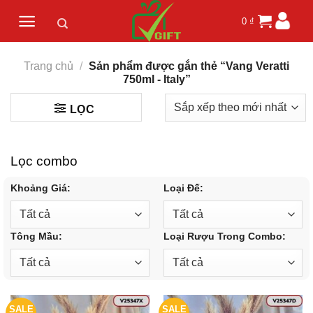
Skip
0
₫
to
content
Trang chủ
/
Sản phẩm được gắn thẻ “Vang Veratti
750ml - Italy”
LỌC
Lọc combo
Khoảng Giá:
Loại Đế:
Tông Mầu:
Loại Rượu Trong Combo:
SALE
SALE