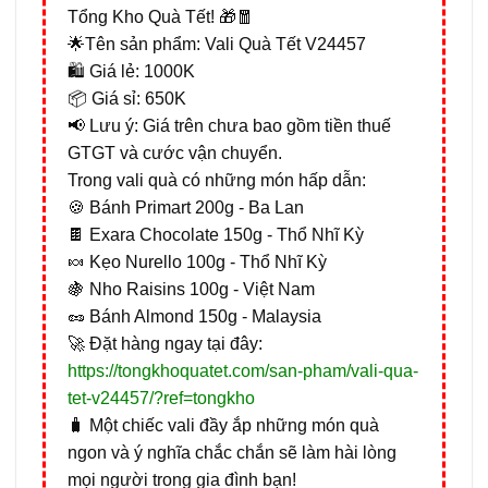
Tổng Kho Quà Tết! 🎁🧧
🌟Tên sản phẩm: Vali Quà Tết V24457
🛍️ Giá lẻ: 1000K
📦 Giá sỉ: 650K
📢 Lưu ý: Giá trên chưa bao gồm tiền thuế
GTGT và cước vận chuyển.
Trong vali quà có những món hấp dẫn:
🍪 Bánh Primart 200g - Ba Lan
🍫 Exara Chocolate 150g - Thổ Nhĩ Kỳ
🍬 Kẹo Nurello 100g - Thổ Nhĩ Kỳ
🍇 Nho Raisins 100g - Việt Nam
🥜 Bánh Almond 150g - Malaysia
🚀 Đặt hàng ngay tại đây:
https://tongkhoquatet.com/san-pham/vali-qua-
tet-v24457/?ref=tongkho
🧳 Một chiếc vali đầy ắp những món quà
ngon và ý nghĩa chắc chắn sẽ làm hài lòng
mọi người trong gia đình bạn!