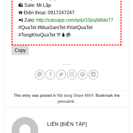
🛍️ Sale: Mr Lập
☎️ Điện thoại: 0917247247
📲 Zalo:
http://zaloapp.com/qr/p/10psjfdtldo77
#QuaTet #MuaSamTet #ValiQuaTet
#TongKhoQuaTet 🎊🧳🎁
Copy
This entry was posted in
Nội dung Share MXH
. Bookmark the
permalink
.
LIÊN [BIÊN TẬP]