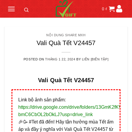
Skip
0
₫
to
content
NỘI DUNG SHARE MXH
Vali Quà Tết V24457
POSTED ON
THÁNG 1 22, 2024
BY
LIÊN [BIÊN TẬP]
Vali Quà Tết V24457
Link bộ ảnh sản phẩm:
https://drive.google.com/drive/folders/13GmK2fKW3
bmC6CbOL2bOkLJ?usp=drive_link
🎉🥳 #Tet đã đến! Hãy tận hưởng mùa Tết ấm
áp và đầy ý nghĩa với Vali Quà Tết V24457 từ