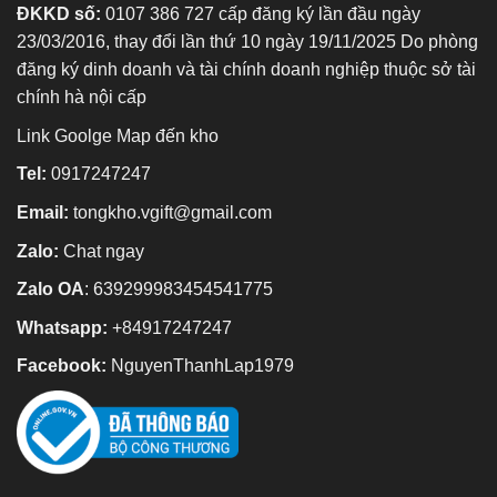
ĐKKD số:
0107 386 727 cấp đăng ký lần đầu ngày
23/03/2016, thay đổi lần thứ 10 ngày 19/11/2025 Do phòng
đăng ký dinh doanh và tài chính doanh nghiệp thuộc sở tài
chính hà nội cấp
Link Goolge Map đến kho
Tel:
0917247247
Email:
tongkho.vgift@gmail.com
Zalo:
Chat ngay
Zalo OA
:
639299983454541775
Whatsapp:
+84917247247
Facebook:
NguyenThanhLap1979