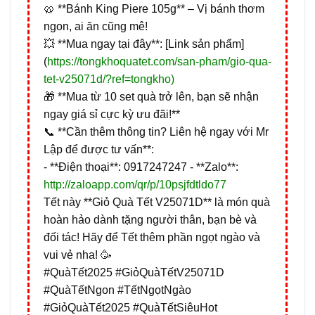
🥨 **Bánh King Piere 105g** – Vị bánh thơm
ngon, ai ăn cũng mê!
💥 **Mua ngay tại đây**: [Link sản phẩm]
(
https://tongkhoquatet.com/san-pham/gio-qua-
tet-v25071d/?ref=tongkho)
🎁 **Mua từ 10 set quà trở lên, bạn sẽ nhận
ngay giá sỉ cực kỳ ưu đãi!**
📞 **Cần thêm thông tin? Liên hệ ngay với Mr
Lập để được tư vấn**:
- **Điện thoại**: 0917247247 - **Zalo**:
http://zaloapp.com/qr/p/10psjfdtldo77
Tết này **Giỏ Quà Tết V25071D** là món quà
hoàn hảo dành tặng người thân, bạn bè và
đối tác! Hãy để Tết thêm phần ngọt ngào và
vui vẻ nha! 🥳
#QuàTết2025 #GiỏQuàTếtV25071D
#QuàTếtNgon #TếtNgọtNgào
#GiỏQuàTết2025 #QuàTếtSiêuHot