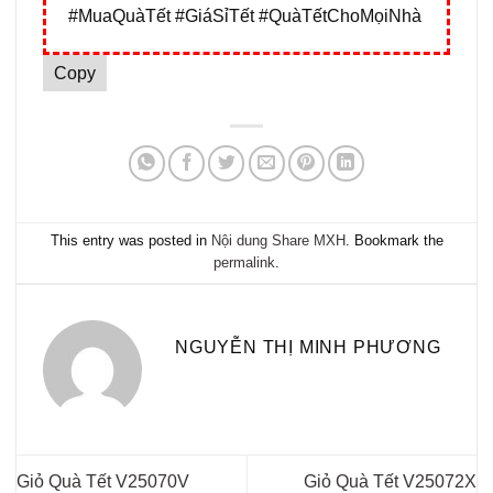
#MuaQuàTết #GiáSỉTết #QuàTếtChoMọiNhà
Copy
This entry was posted in
Nội dung Share MXH
. Bookmark the
permalink
.
NGUYỄN THỊ MINH PHƯƠNG
Giỏ Quà Tết V25070V
Giỏ Quà Tết V25072X