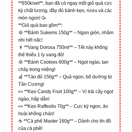
**650k/set**, bạn đã có ngay một giỏ quà cực
kỳ chất lượng, đầy đủ bánh kẹo, rượu và các
món ngon! 🥳
**Giỏ quà bao gồm**:
🍪 **Bánh Sukems 150g** – Ngon giòn, nhâm
nhi hết nấc!
🍷 **Vang Dorosa 750ml** – Tết này không
thể thiếu 1 ly vang đỏ!
🍪 **Bánh Cookies 600g** – Ngọt ngào, tan
chảy trong miệng!
🍏 **Táo đỏ 150g** – Quả ngon, bổ dưỡng từ
Tân Cương!
🍬 **Kẹo Candy Fruit 100g** – Vị trái cây ngọt
ngào, hấp dẫn!
🍬 **Kẹo Raffesilo 70g** – Cực kỳ ngon, ăn
hoài không chán!
☕ **Cà phê Master 160g** – Dành cho tín đồ
của cà phê!