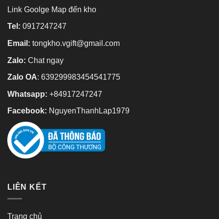
Link Goolge Map đến kho
Tel:
0917247247
Email:
tongkho.vgift@gmail.com
Zalo:
Chat ngay
Zalo OA
:
639299983454541775
Whatsapp:
+84917247247
Facebook:
NguyenThanhLap1979
LIÊN KẾT
Trang chủ