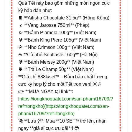
Quà Tết này bao gồm những món ngon cực
kỳ hấp dẫn như:
🍫 **Ailisha Chocolate 31.5g** (Hồng Kông)
🍷 **Vang Jarosse 750ml** (Pháp)
🍪 **Bánh P’amela 100g** (Việt Nam)
🍪 **Bánh King Piere 105g** (Việt Nam)
🍇 **Nho Crimson 100g** (Việt Nam)
☕ **Cà phê Soultaste 160g** (Hà Nội)
🍪 **Bánh Merssy 200g** (Việt Nam)
🍵 **Trà Le Champ 50g** (Việt Nam)
**Giá chỉ 888k/set** – Đảm bảo chất lượng,
cực kỳ hợp lý cho một Tết trọn vẹn! 🤩🎉
👉 **MUA NGAY tại link**:
[
https://tongkhoquatet.com/san-pham/16709/?
ref=tongkho](https://tongkhoquatet.com/san-
pham/16709/?ref=tongkho)
🚀 **Lưu ý**: Mua **10 SET** trở lên, nhận
ngay **giá sỉ cực ưu đãi**! 😎