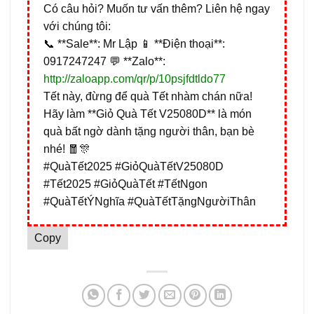
Có câu hỏi? Muốn tư vấn thêm? Liên hệ ngay
với chúng tôi:
📞 **Sale**: Mr Lập 📱 **Điện thoại**:
0917247247 💬 **Zalo**:
http://zaloapp.com/qr/p/10psjfdtldo77
Tết này, đừng để quà Tết nhàm chán nữa!
Hãy làm **Giỏ Quà Tết V25080D** là món
quà bất ngờ dành tặng người thân, bạn bè
nhé! 🧧🎊
#QuàTết2025 #GiỏQuàTếtV25080D
#Tết2025 #GiỏQuàTết #TếtNgon
#QuàTếtÝNghĩa #QuàTếtTặngNgườiThân
Copy