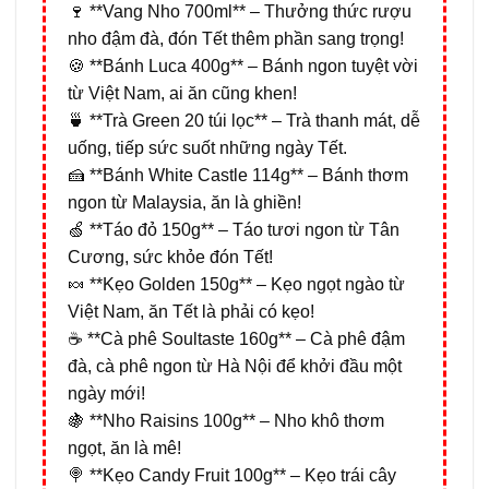
🍷 **Vang Nho 700ml** – Thưởng thức rượu
nho đậm đà, đón Tết thêm phần sang trọng!
🍪 **Bánh Luca 400g** – Bánh ngon tuyệt vời
từ Việt Nam, ai ăn cũng khen!
🍵 **Trà Green 20 túi lọc** – Trà thanh mát, dễ
uống, tiếp sức suốt những ngày Tết.
🍰 **Bánh White Castle 114g** – Bánh thơm
ngon từ Malaysia, ăn là ghiền!
🍏 **Táo đỏ 150g** – Táo tươi ngon từ Tân
Cương, sức khỏe đón Tết!
🍬 **Kẹo Golden 150g** – Kẹo ngọt ngào từ
Việt Nam, ăn Tết là phải có kẹo!
☕ **Cà phê Soultaste 160g** – Cà phê đậm
đà, cà phê ngon từ Hà Nội để khởi đầu một
ngày mới!
🍇 **Nho Raisins 100g** – Nho khô thơm
ngọt, ăn là mê!
🍭 **Kẹo Candy Fruit 100g** – Kẹo trái cây