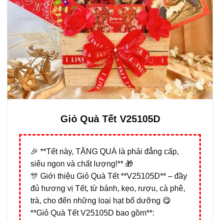
Giỏ Quà Tết V25105D
🎉 **Tết này, TẶNG QUÀ là phải đẳng cấp,
siêu ngon và chất lượng!** 🎁
🎊 Giới thiệu Giỏ Quà Tết **V25105D** – đầy
đủ hương vị Tết, từ bánh, kẹo, rượu, cà phê,
trà, cho đến những loại hạt bổ dưỡng 😋
**Giỏ Quà Tết V25105D bao gồm**: