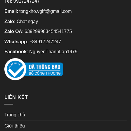
Tel:
0917247247
Email:
tongkho.vgift@gmail.com
Zalo:
Chat ngay
Zalo OA
:
639299983454541775
Whatsapp:
+84917247247
Facebook:
NguyenThanhLap1979
LIÊN KẾT
Trang chủ
Giới thiệu