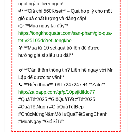
ngọt ngào, tươi ngon!
💸 **Giá chỉ 560K/set** – Quá hợp lý cho một
giỏ quà chất lượng và đẳng cấp!
👉 **Mua ngay tại đây**
https://tongkhoquatet.com/san-pham/gio-qua-
tet-v25105d/?ref=tongkho
🎯 **Mua từ 10 set quà trở lên để được
hưởng giá sỉ siêu ưu đãi**!
---
💬 **Cần thêm thông tin? Liên hệ ngay với Mr
Lập để được tư vấn!**
📞 **Điện thoại**: 0917247247 📲 **Zalo**:
http://zaloapp.com/qr/p/10psjfdtldo77
#QuàTết2025 #GiỏQuàTết #Tết2025
#QuàTếtNgon #GiỏQuàTếtĐẹp
#ChúcMừngNămMới #QuàTếtSangChảnh
#MuaNgay #GiáSỉTết