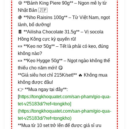
🍪 **Bánh King Piere 90g** – Ngon mê ly từ
Nhật Bản 🇯🇵
🍇 **Nho Raisins 100g** – Từ Việt Nam, ngọt
lành, bổ dưỡng!
🍫 **Ailisha Chocolate 31.5g** – Vị socola
Hồng Kông cực kỳ quyến rũ!
🍬 **Kẹo nơ 50g** – Tết là phải có kẹo, đúng
không nào?
🍬 **Kẹo Hygge 50g** – Ngọt ngào không thể
thiếu cho năm mới! 😋
**Giá siêu hot chỉ 215K/set!** 🔥 Không mua
không được đâu!
👉 **Mua ngay tại đây**:
[
https://tongkhoquatet.com/san-pham/gio-qua-
tet-v25183d/?ref=tongkho]
(https://tongkhoquatet.com/san-pham/gio-qua-
tet-v25183d/?ref=tongkho)
**Mua từ 10 set trở lên để được giá sỉ ưu