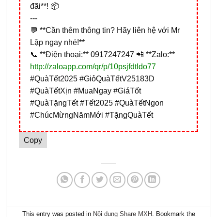
đãi**! 📦
---
💬 **Cần thêm thông tin? Hãy liên hệ với Mr
Lập ngay nhé!**
📞 **Điện thoại:** 0917247247 📲 **Zalo:**
http://zaloapp.com/qr/p/10psjfdtldo77
#QuàTết2025 #GiỏQuàTếtV25183D
#QuàTếtXịn #MuaNgay #GiáTốt
#QuàTặngTết #Tết2025 #QuàTếtNgon
#ChúcMừngNămMới #TặngQuàTết
Copy
This entry was posted in
Nội dung Share MXH
. Bookmark the