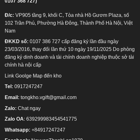
0107 368 727)
Đ/c:
VP905 tầng 9, khối C, Tòa nhà Hồ Gươm Plaza, số
102 Trần Phú, Phường Hà Đông, Thành Phố Hà Nội, Việt
Nam
ĐKKD số:
0107 386 727 cấp đăng ký lần đầu ngày
23/03/2016, thay đổi lần thứ 10 ngày 19/11/2025 Do phòng
đăng ký dinh doanh và tài chính doanh nghiệp thuộc sở tài
chính hà nội cấp
Link Goolge Map đến kho
Tel:
0917247247
Email:
tongkho.vgift@gmail.com
Zalo:
Chat ngay
Zalo OA
:
639299983454541775
Whatsapp:
+84917247247