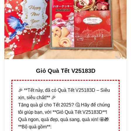
Giỏ Quà Tết V25183D
🎉 **Tết này, đã có Quà Tết V25183D – Siêu
xịn, siêu chất!** 🎉
Tặng quà gì cho Tết 2025? 🤔 Hãy để chúng
tôi giúp bạn, với **Giỏ Quà Tết V25183D**!
Quà ngon, quà đẹp, quà sang, quà xịn! 🤩🎁
**Bộ quà gồm**: