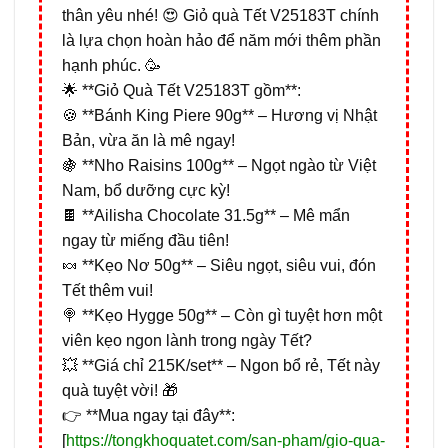
thân yêu nhé! 😍 Giỏ quà Tết V25183T chính
là lựa chọn hoàn hảo để năm mới thêm phần
hạnh phúc. 🥳
🌟 **Giỏ Quà Tết V25183T gồm**:
🍪 **Bánh King Piere 90g** – Hương vị Nhật
Bản, vừa ăn là mê ngay!
🍇 **Nho Raisins 100g** – Ngọt ngào từ Việt
Nam, bổ dưỡng cực kỳ!
🍫 **Ailisha Chocolate 31.5g** – Mê mẩn
ngay từ miếng đầu tiên!
🍬 **Kẹo Nơ 50g** – Siêu ngọt, siêu vui, đón
Tết thêm vui!
🍭 **Kẹo Hygge 50g** – Còn gì tuyệt hơn một
viên kẹo ngon lành trong ngày Tết?
💥 **Giá chỉ 215K/set** – Ngon bổ rẻ, Tết này
quà tuyệt vời! 🎁
👉 **Mua ngay tại đây**:
[
https://tongkhoquatet.com/san-pham/gio-qua-