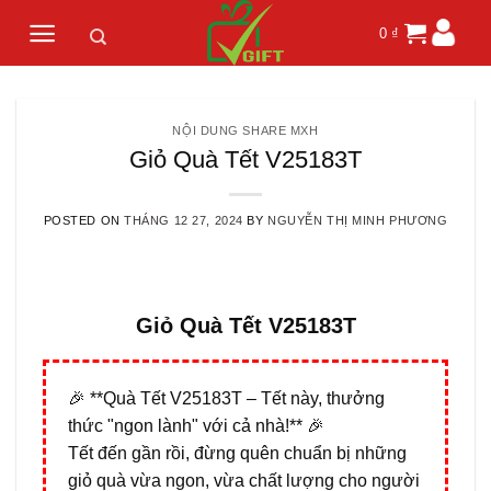
Skip
0
₫
to
content
NỘI DUNG SHARE MXH
Giỏ Quà Tết V25183T
POSTED ON
THÁNG 12 27, 2024
BY
NGUYỄN THỊ MINH PHƯƠNG
Giỏ Quà Tết V25183T
🎉 **Quà Tết V25183T – Tết này, thưởng
thức "ngon lành" với cả nhà!** 🎉
Tết đến gần rồi, đừng quên chuẩn bị những
giỏ quà vừa ngon, vừa chất lượng cho người