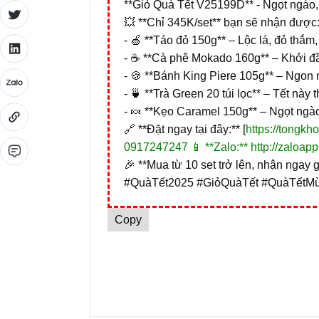
**Giỏ Quà Tết V25199D** - Ngọt ngào, 
💥 **Chỉ 345K/set** bạn sẽ nhận được
- 🍏 **Táo đỏ 150g** – Lộc lá, đỏ thắ
- ☕ **Cà phê Mokado 160g** – Khởi đ
- 🍪 **Bánh King Piere 105g** – Ngon n
- 🍵 **Trà Green 20 túi lọc** – Tết này 
- 🍬 **Kẹo Caramel 150g** – Ngọt ngào
🔗 **Đặt ngay tại đây:** [
https://tongk
0917247247 📱 **Zalo:**
http://zaloap
🎉 **Mua từ 10 set trở lên, nhận ngay gi
#QuàTết2025 #GiỏQuàTết #QuàTếtM
Copy