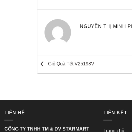
NGUYỄN THỊ MINH 
Giỏ Quà Tết V25198V
LIÊN HỆ
LIÊN KẾT
CÔNG TY TNHH TM & DV STARMART
Trang chủ