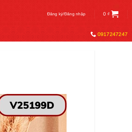
0
₫
Đăng ký/Đăng nhập
0917247247