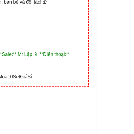
 bạn bè và đối tác! 🎁
**Sale:** Mr Lập 📱 **Điện thoại:**
Mua10SetGiáSỉ