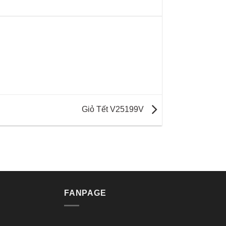
Giỏ Tết V25199V
FANPAGE