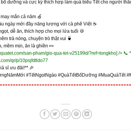
bổ dưỡng và cực kỳ thích hợp làm quà biếu Tết cho người thân,
:
m, may mắn cả năm 🍏
ầu ngày mới đầy năng lượng với cà phê Việt ☕
gọt, dễ ăn, thích hợp cho mọi lứa tuổi 🍪
thêm trà nóng, chuyện trò thật vui 🍵
, mềm mịn, ăn là ghiền 🍬
hoquatet.com/san-pham/gio-qua-tet-v25199d/?ref=tongkho]
/> 📞 
p.com/qr/p/10psjfdtldo77
á sỉ ưu đãi!** 🎉
ừngNămMới #TếtNgọtNgào #QuàTếtBổDưỡng #MuaQuàTết #