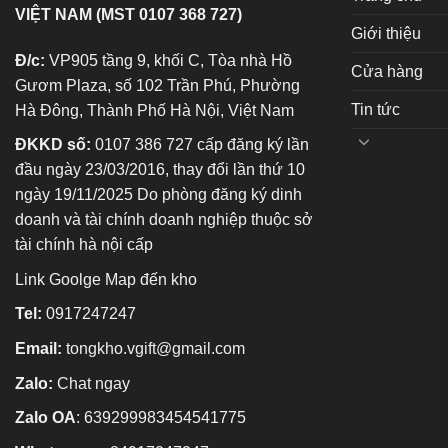
VIỆT NAM (MST 0107 368 727)
Giới thiệu
Đ/c:
VP905 tầng 9, khối C, Tòa nhà Hồ
Cửa hàng
Gươm Plaza, số 102 Trần Phú, Phường
Tin tức
Hà Đông, Thành Phố Hà Nội, Việt Nam
ĐKKD số:
0107 386 727 cấp đăng ký lần
đầu ngày 23/03/2016, thay đổi lần thứ 10
ngày 19/11/2025 Do phòng đăng ký dinh
doanh và tài chính doanh nghiệp thuộc sở
tài chính hà nội cấp
Link Goolge Map đến kho
Tel:
0917247247
Email:
tongkho.vgift@gmail.com
Zalo:
Chat ngay
Zalo OA
:
639299983454541775