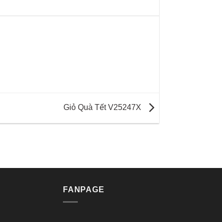
Giỏ Quà Tết V25247X
FANPAGE