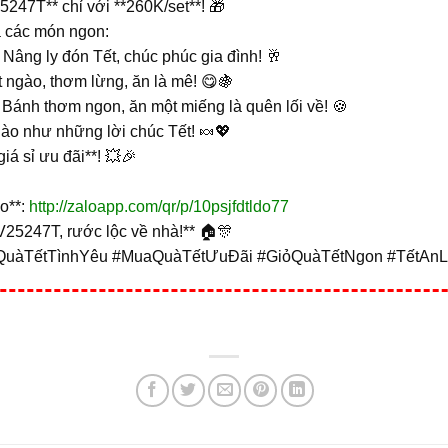
5247T** chỉ với **260K/set**! 🎁
a các món ngon:
Nâng ly đón Tết, chúc phúc gia đình! 🥂
 ngào, thơm lừng, ăn là mê! 😋🍇
Bánh thơm ngon, ăn một miếng là quên lối về! 🍪
gào như những lời chúc Tết! 🍬💖
iá sỉ ưu đãi**! 💥🎉
lo**:
http://zaloapp.com/qr/p/10psjfdtldo77
V25247T, rước lộc về nhà!** 🏠🎊
QuàTếtTìnhYêu #MuaQuàTếtƯuĐãi #GiỏQuàTếtNgon #TếtAn