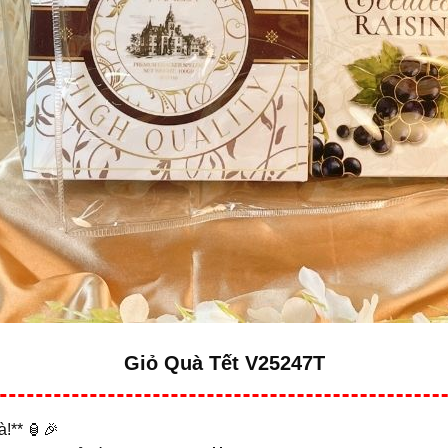
Giỏ Quà Tết V25247T
à!** 🏮🎉