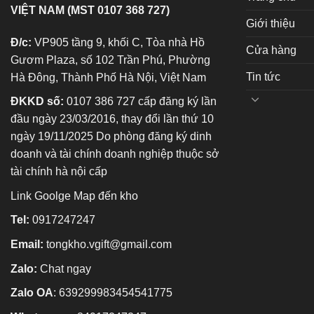
VIỆT NAM (MST 0107 368 727)
Giới thiệu
Đ/c:
VP905 tầng 9, khối C, Tòa nhà Hồ
Cửa hàng
Gươm Plaza, số 102 Trần Phú, Phường
Tin tức
Hà Đông, Thành Phố Hà Nội, Việt Nam
ĐKKD số:
0107 386 727 cấp đăng ký lần
đầu ngày 23/03/2016, thay đổi lần thứ 10
ngày 19/11/2025 Do phòng đăng ký dinh
doanh và tài chính doanh nghiệp thuộc sở
tài chính hà nội cấp
Link Goolge Map đến kho
Tel:
0917247247
Email:
tongkho.vgift@gmail.com
Zalo:
Chat ngay
Zalo OA
:
639299983454541775