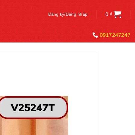
0
₫
Đăng ký/Đăng nhập
0917247247