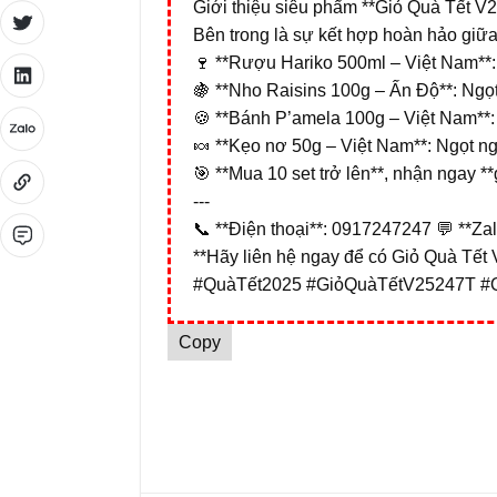
Giới thiệu siêu phẩm **Giỏ Quà Tết V2
Bên trong là sự kết hợp hoàn hảo giữ
🍷 **Rượu Hariko 500ml – Việt Nam**: 
🍇 **Nho Raisins 100g – Ấn Độ**: Ngọt
🍪 **Bánh P’amela 100g – Việt Nam**: 
🍬 **Kẹo nơ 50g – Việt Nam**: Ngọt n
🎯 **Mua 10 set trở lên**, nhận ngay **g
---
📞 **Điện thoại**: 0917247247 💬 **Za
**Hãy liên hệ ngay để có Giỏ Quà Tết 
#QuàTết2025 #GiỏQuàTếtV25247T #
Copy