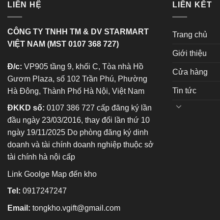
LIÊN HỆ
LIÊN KẾT
CÔNG TY TNHH TM & DV STARMART
Trang chủ
VIỆT NAM (MST 0107 368 727)
Giới thiệu
Đ/c:
VP905 tầng 9, khối C, Tòa nhà Hồ
Cửa hàng
Gươm Plaza, số 102 Trần Phú, Phường
Tin tức
Hà Đông, Thành Phố Hà Nội, Việt Nam
ĐKKD số:
0107 386 727 cấp đăng ký lần
đầu ngày 23/03/2016, thay đổi lần thứ 10
ngày 19/11/2025 Do phòng đăng ký dinh
doanh và tài chính doanh nghiệp thuộc sở
tài chính hà nội cấp
Link Goolge Map đến kho
Tel:
0917247247
Email:
tongkho.vgift@gmail.com