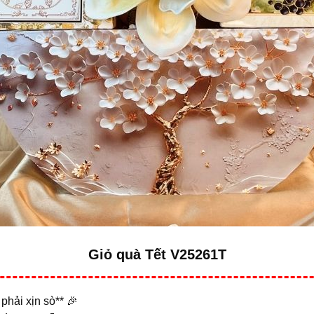
Giỏ quà Tết V25261T
phải xịn sò** 🎉