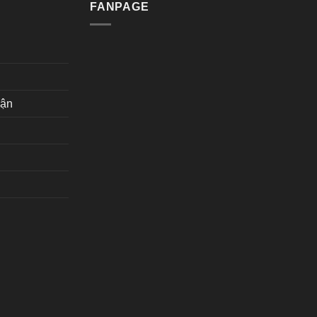
FANPAGE
hận