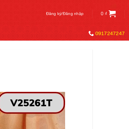
0
₫
Đăng ký/Đăng nhập
0917247247