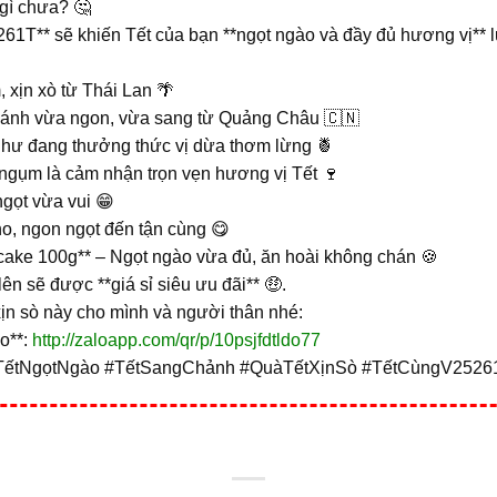
 gì chưa? 🤔
61T** sẽ khiến Tết của bạn **ngọt ngào và đầy đủ hương vị** l
 xịn xò từ Thái Lan 🌴
bánh vừa ngon, vừa sang từ Quảng Châu 🇨🇳
như đang thưởng thức vị dừa thơm lừng 🍍
ngụm là cảm nhận trọn vẹn hương vị Tết 🍷
gọt vừa vui 😁
o, ngon ngọt đến tận cùng 😋
tcake 100g** – Ngọt ngào vừa đủ, ăn hoài không chán 🍪
lên sẽ được **giá sỉ siêu ưu đãi** 🤑.
xịn sò này cho mình và người thân nhé:
lo**:
http://zaloapp.com/qr/p/10psjfdtldo77
TếtNgọtNgào #TếtSangChảnh #QuàTếtXịnSò #TếtCùngV2526