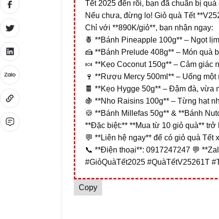
Tết 2025 đến rồi, bạn đã chuẩn bị quà
Nếu chưa, đừng lo! Giỏ quà Tết **V252
Chỉ với **890K/giỏ**, bạn nhận ngay:
🍍 **Bánh Pineapple 100g** – Ngọt lịm,
🍰 **Bánh Prelude 408g** – Món quà 
🍬 **Kẹo Coconut 150g** – Cảm giác 
🍷 **Rượu Mercy 500ml** – Uống một 
🍫 **Kẹo Hygge 50g** – Đậm đà, vừa n
🍇 **Nho Raisins 100g** – Từng hạt nh
🍪 **Bánh Millefas 50g** & **Bánh Nu
**Đặc biệt:** **Mua từ 10 giỏ quà** trở 
💬 **Liên hệ ngay** để có giỏ quà Tết 
📞 **Điện thoại**: 0917247247 💬 **Za
#GiỏQuàTết2025 #QuàTếtV25261T #
Copy