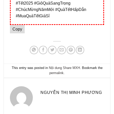
#Tết2025 #GiỏQuàSangTrọng
#ChúcMừngNămMới #QuàTếtHấpDẫn
#MuaQuàTếtGiáSỉ
Copy
This entry was posted in
Nội dung Share MXH
. Bookmark the
permalink
.
NGUYỄN THỊ MINH PHƯƠNG