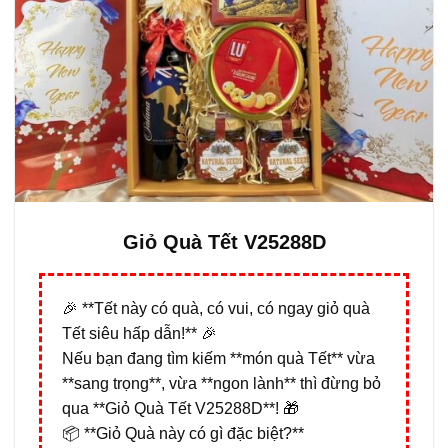
Giỏ Quà Tết V25288D
🎉 **Tết này có quà, có vui, có ngay giỏ quà
Tết siêu hấp dẫn!** 🎉
Nếu bạn đang tìm kiếm **món quà Tết** vừa
**sang trọng**, vừa **ngon lành** thì đừng bỏ
qua **Giỏ Quà Tết V25288D**! 🎁
📦 **Giỏ Quà này có gì đặc biệt?**