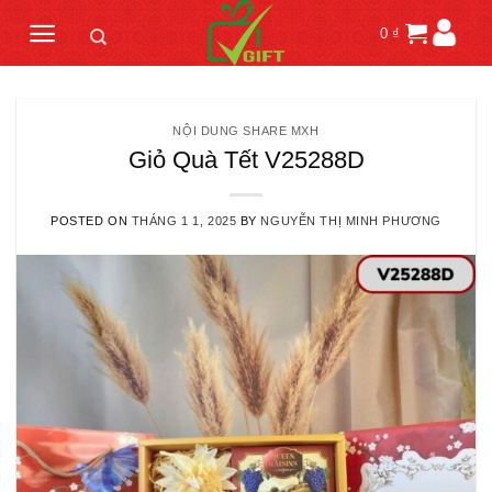
Skip
0
₫
to
content
NỘI DUNG SHARE MXH
Giỏ Quà Tết V25288D
POSTED ON
THÁNG 1 1, 2025
BY
NGUYỄN THỊ MINH PHƯƠNG