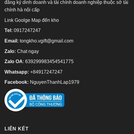
đăng ký dinh doanh và tài chính doanh nghiệp thuộc sở tài
chính hà nội cấp
Link Goolge Map đến kho
Tel:
0917247247
Email:
tongkho.vgift@gmail.com
Zalo:
Chat ngay
Zalo OA
:
639299983454541775
Whatsapp:
+84917247247
Facebook:
NguyenThanhLap1979
LIÊN KẾT