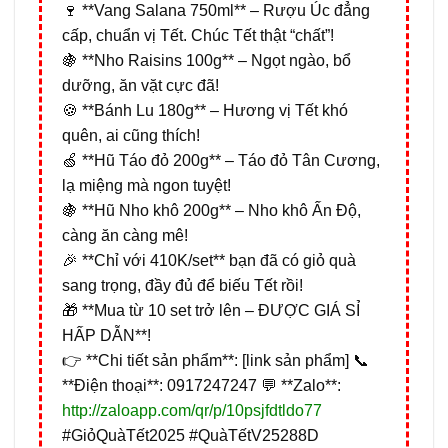
🍷 **Vang Salana 750ml** – Rượu Úc đẳng
cấp, chuẩn vị Tết. Chúc Tết thật “chất”!
🍇 **Nho Raisins 100g** – Ngọt ngào, bổ
dưỡng, ăn vặt cực đã!
🍪 **Bánh Lu 180g** – Hương vị Tết khó
quên, ai cũng thích!
🍏 **Hũ Táo đỏ 200g** – Táo đỏ Tân Cương,
lạ miệng mà ngon tuyệt!
🍇 **Hũ Nho khô 200g** – Nho khô Ấn Độ,
càng ăn càng mê!
🎉 **Chỉ với 410K/set** bạn đã có giỏ quà
sang trọng, đầy đủ để biếu Tết rồi!
🎁 **Mua từ 10 set trở lên – ĐƯỢC GIÁ SỈ
HẤP DẪN**!
👉 **Chi tiết sản phẩm**: [link sản phẩm] 📞
**Điện thoại**: 0917247247 💬 **Zalo**:
http://zaloapp.com/qr/p/10psjfdtldo77
#GiỏQuàTết2025 #QuàTếtV25288D