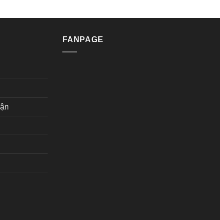
FANPAGE
hận