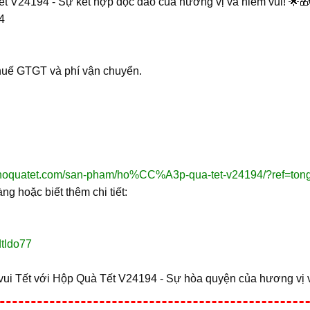
 V24194 - Sự kết hợp độc đáo của hương vị và niềm vui! 🌟
4
huế GTGT và phí vận chuyển.
gkhoquatet.com/san-pham/ho%CC%A3p-qua-tet-v24194/?ref=ton
ng hoặc biết thêm chi tiết:
dtldo77
ui Tết với Hộp Quà Tết V24194 - Sự hòa quyện của hương vị v