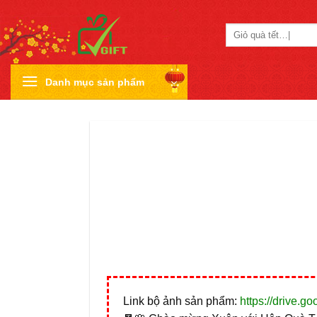
Skip
to
Tìm
content
kiếm:
Danh mục sản phẩm
Link bộ ảnh sản phẩm:
https://drive.