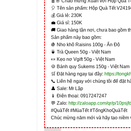
🧧🌸 Chào mừng Xuân với Hộp Quà Tết
🎈 Tên sản phẩm: Hộp Quà Tết V2419
💰 Giá lẻ: 230K
💼 Giá sỉ: 150K
🚚 Giao hàng tận nơi, chưa bao gồm t
Sản phẩm này bao gồm:
🍇 Nho khô Raisins 100g - Ấn Độ
🍵 Trà Queen 50g - Việt Nam
🍬 Kẹo nơ Vgift 50g - Việt Nam
🍪 Bánh quy Sukems 150g - Việt Nam
🛒 Đặt hàng ngay tại đây:
https://ton
📞 Liên hệ ngay với chúng tôi để đặt hà
👤 Sale: Mr Lập
📱 Điện thoại: 0917247247
💬 Zalo:
http://zaloapp.com/qr/p/10psjf
#QuàTết #MùaTết #TổngKhoQuàTết
Chúc mừng năm mới và hãy tạo niềm v