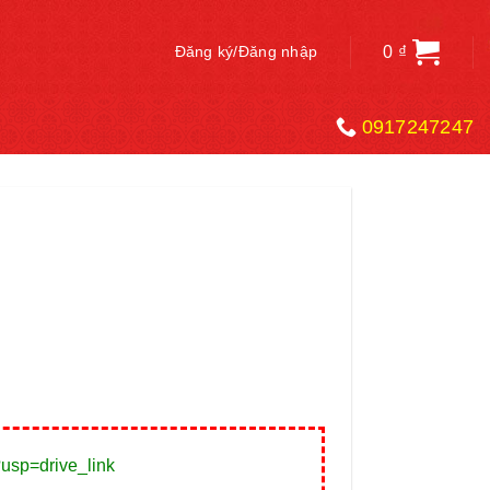
0
₫
Đăng ký/Đăng nhập
0917247247
usp=drive_link