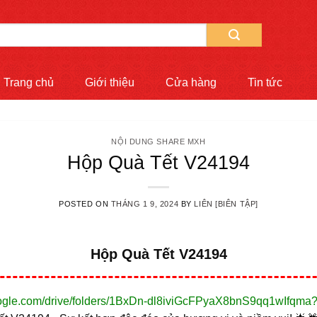
Trang chủ
Giới thiệu
Cửa hàng
Tin tức
NỘI DUNG SHARE MXH
Hộp Quà Tết V24194
POSTED ON
THÁNG 1 9, 2024
BY
LIÊN [BIÊN TẬP]
Hộp Quà Tết V24194
google.com/drive/folders/1BxDn-dl8iviGcFPyaX8bnS9qq1wIfqma?