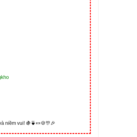

gkho
à niềm vui! 🍇🍵🍬🍪🎊🎉