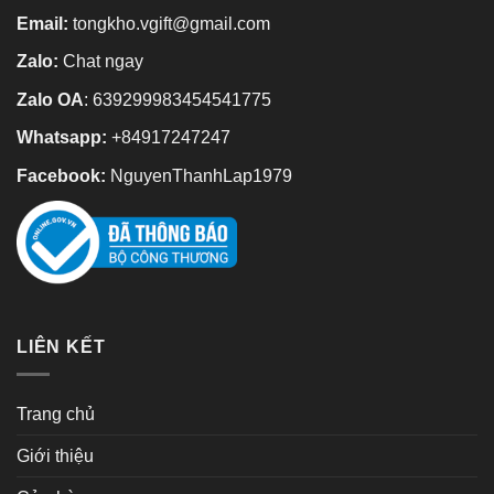
Email:
tongkho.vgift@gmail.com
Zalo:
Chat ngay
Zalo OA
:
639299983454541775
Whatsapp:
+84917247247
Facebook:
NguyenThanhLap1979
LIÊN KẾT
Trang chủ
Giới thiệu