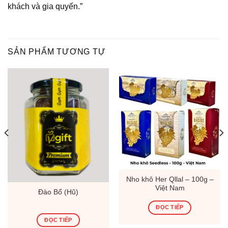
khách và gia quyến.”
SẢN PHẨM TƯƠNG TỰ
Nho khô Her Qllal – 100g –
Việt Nam
Đào Bổ (Hũ)
ĐỌC TIẾP
ĐỌC TIẾP