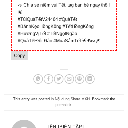
📣 Chia sẻ niềm vui Tết, tag bạn bè ngay thôi!
🤗
#TúiQuàTếtV24464 #QuàTết
#BánhKẹoHồngKông #TếtHồngKông
#HươngVịTết #TếtNgọtNgào
#QuàTếtĐộcĐáo #MuaSắmTết 🌟🎁🍬🎆
Copy
This entry was posted in
Nội dung Share MXH
. Bookmark the
permalink
.
LIÊN [BIÊN TẬP]