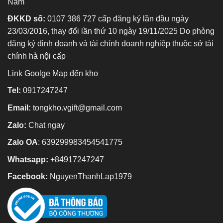
Nam
ĐKKD số:
0107 386 727 cấp đăng ký lần đầu ngày
23/03/2016, thay đổi lần thứ 10 ngày 19/11/2025 Do phòng
đăng ký dinh doanh và tài chính doanh nghiệp thuộc sở tài
chính hà nội cấp
Link Goolge Map đến kho
Tel:
0917247247
Email:
tongkho.vgift@gmail.com
Zalo:
Chat ngay
Zalo OA
:
639299983454541775
Whatsapp:
+84917247247
Facebook:
NguyenThanhLap1979