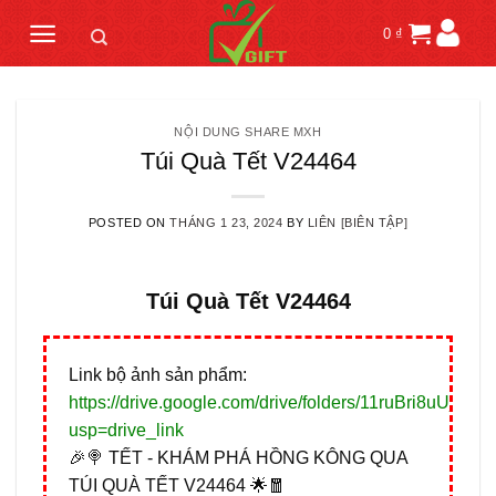
Skip
0
₫
to
content
NỘI DUNG SHARE MXH
Túi Quà Tết V24464
POSTED ON
THÁNG 1 23, 2024
BY
LIÊN [BIÊN TẬP]
Túi Quà Tết V24464
Link bộ ảnh sản phẩm:
https://drive.google.com/drive/folders/11ruBri8uU
usp=drive_link
🎉🍭 TẾT - KHÁM PHÁ HỒNG KÔNG QUA
TÚI QUÀ TẾT V24464 🌟🧧