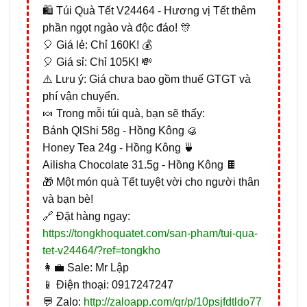
🛍️ Túi Quà Tết V24464 - Hương vị Tết thêm
phần ngọt ngào và độc đáo! 🎊
🎈 Giá lẻ: Chỉ 160K! 💰
🎈 Giá sỉ: Chỉ 105K! 💸
⚠️ Lưu ý: Giá chưa bao gồm thuế GTGT và
phí vận chuyển.
🍬 Trong mỗi túi quà, bạn sẽ thấy:
Bánh QlShi 58g - Hồng Kông 🥮
Honey Tea 24g - Hồng Kông 🍵
Ailisha Chocolate 31.5g - Hồng Kông 🍫
🎁 Một món quà Tết tuyệt vời cho người thân
và bạn bè!
🔗 Đặt hàng ngay:
https://tongkhoquatet.com/san-pham/tui-qua-
tet-v24464/?ref=tongkho
👩‍💼 Sale: Mr Lập
📱 Điện thoại: 0917247247
💬 Zalo:
http://zaloapp.com/qr/p/10psjfdtldo77