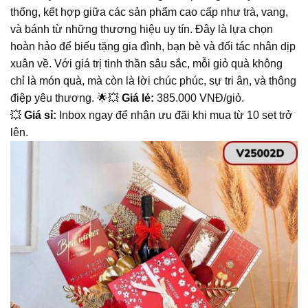
thống, kết hợp giữa các sản phẩm cao cấp như trà, vang,
và bánh từ những thương hiệu uy tín. Đây là lựa chọn
hoàn hảo để biếu tặng gia đình, bạn bè và đối tác nhân dịp
xuân về. Với giá trị tinh thần sâu sắc, mỗi giỏ quà không
chỉ là món quà, mà còn là lời chúc phúc, sự tri ân, và thông
điệp yêu thương. 🌟💥
Giá lẻ:
385.000 VNĐ/giỏ.
💥
Giá sỉ:
Inbox ngay để nhận ưu đãi khi mua từ 10 set trở
lên.