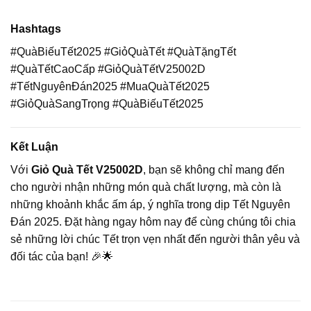
Hashtags
#QuàBiếuTết2025 #GiỏQuàTết #QuàTặngTết
#QuàTếtCaoCấp #GiỏQuàTếtV25002D
#TếtNguyênĐán2025 #MuaQuàTết2025
#GiỏQuàSangTrọng #QuàBiếuTết2025
Kết Luận
Với
Giỏ Quà Tết V25002D
, bạn sẽ không chỉ mang đến
cho người nhận những món quà chất lượng, mà còn là
những khoảnh khắc ấm áp, ý nghĩa trong dịp Tết Nguyên
Đán 2025. Đặt hàng ngay hôm nay để cùng chúng tôi chia
sẻ những lời chúc Tết trọn vẹn nhất đến người thân yêu và
đối tác của bạn! 🎉🌟