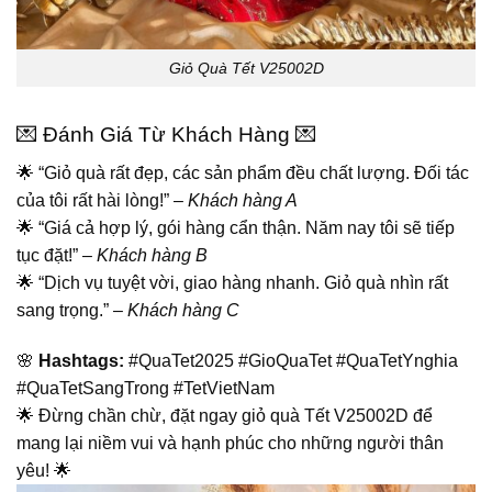
Giỏ Quà Tết V25002D
💌 Đánh Giá Từ Khách Hàng 💌
🌟 “Giỏ quà rất đẹp, các sản phẩm đều chất lượng. Đối tác
của tôi rất hài lòng!” –
Khách hàng A
🌟 “Giá cả hợp lý, gói hàng cẩn thận. Năm nay tôi sẽ tiếp
tục đặt!” –
Khách hàng B
🌟 “Dịch vụ tuyệt vời, giao hàng nhanh. Giỏ quà nhìn rất
sang trọng.” –
Khách hàng C
🌸
Hashtags:
#QuaTet2025 #GioQuaTet #QuaTetYnghia
#QuaTetSangTrong #TetVietNam
🌟 Đừng chần chừ, đặt ngay giỏ quà Tết V25002D để
mang lại niềm vui và hạnh phúc cho những người thân
yêu! 🌟