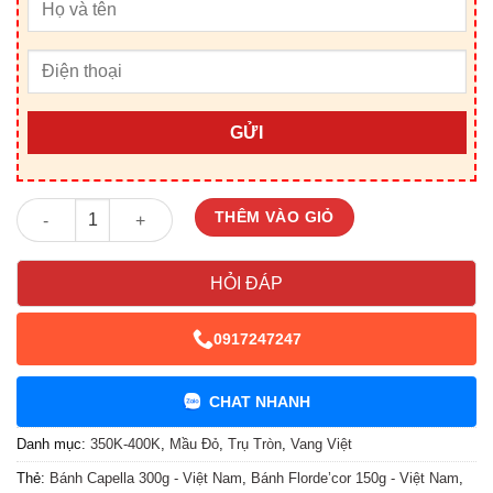
GỬI
Giỏ Quà Tết V25002D số lượng
THÊM VÀO GIỎ
HỎI ĐÁP
0917247247
CHAT NHANH
Danh mục:
350K-400K
,
Mầu Đỏ
,
Trụ Tròn
,
Vang Việt
Thẻ:
Bánh Capella 300g - Việt Nam
,
Bánh Florde’cor 150g - Việt Nam
,