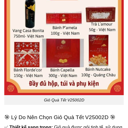
Giỏ Quà Tết V25002D
🎯 Lý Do Nên Chọn Giỏ Quà Tết V25002D 🎯
✅
Thiết kế sang trọng:
Giỏ quà được gói tinh tế, sử dụng