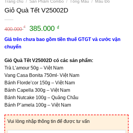
Trang chủ
/
Sản Phẩm Combo
/
Tông Mầu
/
Mầu Đỏ
Giỏ Quà Tết V25002D
Giá
Giá
385.000
₫
₫
400.000
gốc
hiện
Giá trên chưa bao gồm tiền thuế GTGT và cước vận
là:
tại
chuyển
400.000 ₫.
là:
385.000 ₫.
Giỏ Quà Tết V25002D có các sản phẩm:
Trà L’amour 50g – Việt Nam
Vang Casa Bonita 750ml- Việt Nam
Bánh Florde’cor 150g – Việt Nam
Bánh Capella 300g – Việt Nam
Bánh Nutcake 100g – Quảng Châu
Bánh P’amela 100g – Việt Nam
Vui lòng nhập thông tin để được tư vấn