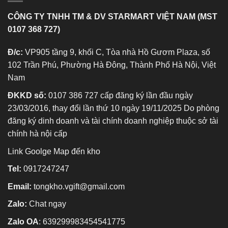
CÔNG TY TNHH TM & DV STARMART VIỆT NAM (MST
0107 368 727)
Đ/c:
VP905 tầng 9, khối C, Tòa nhà Hồ Gươm Plaza, số
102 Trần Phú, Phường Hà Đông, Thành Phố Hà Nội, Việt
Nam
ĐKKD số:
0107 386 727 cấp đăng ký lần đầu ngày
23/03/2016, thay đổi lần thứ 10 ngày 19/11/2025 Do phòng
đăng ký dinh doanh và tài chính doanh nghiệp thuộc sở tài
chính hà nội cấp
Link Goolge Map đến kho
Tel:
0917247247
Email:
tongkho.vgift@gmail.com
Zalo:
Chat ngay
Zalo OA
:
639299983454541775