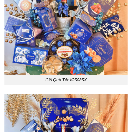
Giỏ Quà Tết V25085X