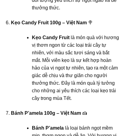
đối tượng yêu thích sự ngọt ngào và dễ
thưởng thức.
Kẹo Candy Fruit 100g – Việt Nam
🍭
Kẹo Candy Fruit
là món quà với hương
vị thơm ngon từ các loại trái cây tự
nhiên, với màu sắc tươi sáng và bắt
mắt. Mỗi viên kẹo là sự kết hợp hoàn
hảo của vị ngọt tự nhiên, tạo ra một cảm
giác dễ chịu và thư giãn cho người
thưởng thức. Đây là món quà lý tưởng
cho những ai yêu thích các loại kẹo trái
cây trong mùa Tết.
Bánh P’amela 100g – Việt Nam
🍰
Bánh P’amela
là loại bánh ngọt mềm
mịn, thơm ngon và dễ ăn. Với hương vị