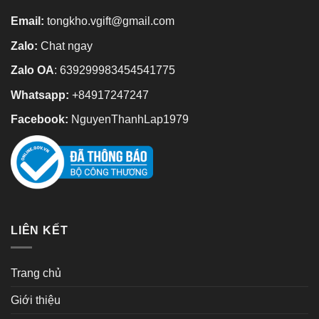
Email:
tongkho.vgift@gmail.com
Zalo:
Chat ngay
Zalo OA
:
639299983454541775
Whatsapp:
+84917247247
Facebook:
NguyenThanhLap1979
LIÊN KẾT
Trang chủ
Giới thiệu