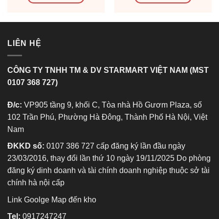
290.000 ₫.
là:
290.000 ₫.
là:
0 ₫.
275.000 ₫.
275.000
LIÊN HỆ
CÔNG TY TNHH TM & DV STARMART VIỆT NAM (MST
0107 368 727)
Đ/c:
VP905 tầng 9, khối C, Tòa nhà Hồ Gươm Plaza, số
102 Trần Phú, Phường Hà Đông, Thành Phố Hà Nội, Việt
Nam
ĐKKD số:
0107 386 727 cấp đăng ký lần đầu ngày
23/03/2016, thay đổi lần thứ 10 ngày 19/11/2025 Do phòng
đăng ký dinh doanh và tài chính doanh nghiệp thuộc sở tài
chính hà nội cấp
Link Goolge Map đến kho
Tel:
0917247247