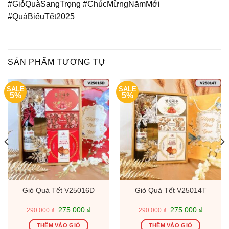
#GiỏQuàSangTrọng #ChúcMừngNămMới
#QuàBiếuTết2025
SẢN PHẨM TƯƠNG TỰ
SALE
SALE
5%
5%
Giỏ Quà Tết V25016D
Giỏ Quà Tết V25014T
Giá
Giá
Giá
Giá
275.000
₫
275.000
₫
290.000
₫
290.000
₫
gốc
hiện
gốc
hiện
là:
tại
là:
tại
THÊM VÀO GIỎ
THÊM VÀO GIỎ