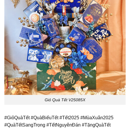
Giỏ Quà Tết V25085X
#GiỏQuàTết #QuàBiếuTết #Tết2025 #MùaXuân2025
#QuàTếtSangTrọng #TếtNguyênĐán #TặngQuàTết