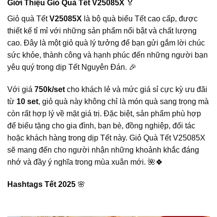
Giới Thiệu Giỏ Quà Tết V25085X
🏅
Giỏ quà Tết
V25085X
là bộ quà biếu Tết cao cấp, được
thiết kế tỉ mỉ với những sản phẩm nổi bật và chất lượng
cao. Đây là một giỏ quà lý tưởng để bạn gửi gắm lời chúc
sức khỏe, thành công và hạnh phúc đến những người bạn
yêu quý trong dịp Tết Nguyên Đán. 🎉
Với giá
750k/set
cho khách lẻ và mức giá sỉ cực kỳ ưu đãi
từ
10 set
, giỏ quà này không chỉ là món quà sang trọng mà
còn rất hợp lý về mặt giá trị. Đặc biệt, sản phẩm phù hợp
để biếu tặng cho gia đình, bạn bè, đồng nghiệp, đối tác
hoặc khách hàng trong dịp Tết này. Giỏ Quà Tết V25085X
sẽ mang đến cho người nhận những khoảnh khắc đáng
nhớ và đầy ý nghĩa trong mùa xuân mới. 🌺🍀
Hashtags Tết 2025
🌸