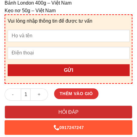
Bánh London 400g – Việt Nam
Kẹo nơ 50g – Việt Nam
Vui lòng nhập thông tin để được tư vấn
GỬI
Giỏ Quà Tết V25085X số lượng
THÊM VÀO GIỎ
HỎI ĐÁP
0917247247