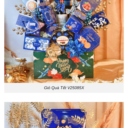
Giỏ Quà Tết V25085X