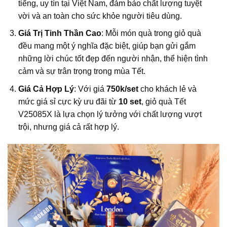
tiếng, uy tín tại Việt Nam, đảm bảo chất lượng tuyệt
vời và an toàn cho sức khỏe người tiêu dùng.
Giá Trị Tinh Thần Cao
: Mỗi món quà trong giỏ quà
đều mang một ý nghĩa đặc biệt, giúp bạn gửi gắm
những lời chúc tốt đẹp đến người nhận, thể hiện tình
cảm và sự trân trọng trong mùa Tết.
Giá Cả Hợp Lý
: Với giá
750k/set
cho khách lẻ và
mức giá sỉ cực kỳ ưu đãi từ
10 set
, giỏ quà Tết
V25085X là lựa chọn lý tưởng với chất lượng vượt
trội, nhưng giá cả rất hợp lý.