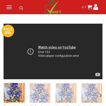
Skip
0
₫
to
content
SALE
4%