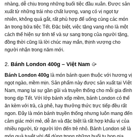
nhàng, dễ chịu trong những buổi tiệc đầu xuân. Được sản
xuất từ những trái nho chất lượng, vang có vị ngọt tự
nhiên, không quá gắt, rất phù hợp để uống cùng các món
ăn trong bữa tiệc Tết. Đặc biệt, việc tặng vang nho là một
cách thể hiện sự tinh tế và sự sang trọng của người tặng,
đồng thời cũng là lời chúc may mắn, thịnh vượng cho
người nhận trong năm mới.
2.
Bánh London 400g – Việt Nam
🥠
Bánh London 400g
là món bánh quen thuộc với hương vị
ngọt ngào, mềm mịn. Sản phẩm này được sản xuất tại Việt
Nam, mang lại sự gần gũi và truyền thống cho mỗi gia đình
trong dịp Tết. Với lớp bánh xốp mềm, bánh London có thể
ăn kèm với trà, cà phê, hay thưởng thức trực tiếp đều rất
ngon. Đây là món bánh truyền thống nhưng luôn mang đến
cảm giác mới mẻ, dễ ăn và đặc biệt là rất hợp khẩu vị của
nhiều người, từ người lớn đến trẻ nhỏ. Bánh London sẽ là
món quà tuyệt vời để dùng trong những buổi tụ họp gia