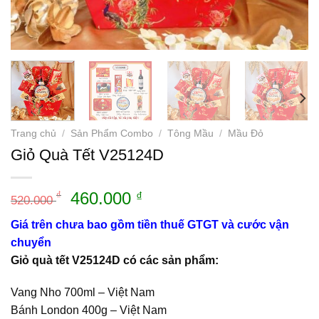
Trang chủ
/
Sản Phẩm Combo
/
Tông Mầu
/
Mầu Đỏ
Giỏ Quà Tết V25124D
Giá
Giá
460.000
₫
₫
520.000
gốc
hiện
Giá trên chưa bao gồm tiền thuế GTGT và cước vận
là:
tại
chuyển
520.000 ₫.
là:
Giỏ quà tết V25124D có các sản phẩm:
460.000 ₫.
Vang Nho 700ml – Việt Nam
Bánh London 400g – Việt Nam