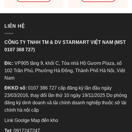
525.000 ₫.
là:
500.000 ₫.
là:
0 ₫.
500.000 ₫.
480.000
LIÊN HỆ
CÔNG TY TNHH TM & DV STARMART VIỆT NAM (MST
0107 368 727)
Đ/c:
VP905 tầng 9, khối C, Tòa nhà Hồ Gươm Plaza, số
102 Trần Phú, Phường Hà Đông, Thành Phố Hà Nội, Việt
Nam
ĐKKD số:
0107 386 727 cấp đăng ký lần đầu ngày
23/03/2016, thay đổi lần thứ 10 ngày 19/11/2025 Do phòng
đăng ký dinh doanh và tài chính doanh nghiệp thuộc sở tài
chính hà nội cấp
Link Goolge Map đến kho
Tel:
0917247247