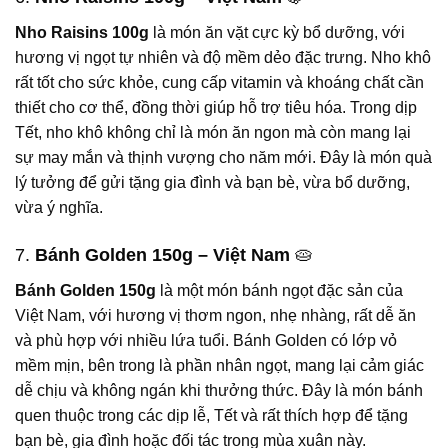
Nho Raisins 100g
là món ăn vặt cực kỳ bổ dưỡng, với
hương vị ngọt tự nhiên và độ mềm dẻo đặc trưng. Nho khô
rất tốt cho sức khỏe, cung cấp vitamin và khoáng chất cần
thiết cho cơ thể, đồng thời giúp hỗ trợ tiêu hóa. Trong dịp
Tết, nho khô không chỉ là món ăn ngon mà còn mang lại
sự may mắn và thịnh vượng cho năm mới. Đây là món quà
lý tưởng để gửi tặng gia đình và bạn bè, vừa bổ dưỡng,
vừa ý nghĩa.
7.
Bánh Golden 150g – Việt Nam
🥧
Bánh Golden 150g
là một món bánh ngọt đặc sản của
Việt Nam, với hương vị thơm ngon, nhẹ nhàng, rất dễ ăn
và phù hợp với nhiều lứa tuổi. Bánh Golden có lớp vỏ
mềm mịn, bên trong là phần nhân ngọt, mang lại cảm giác
dễ chịu và không ngán khi thưởng thức. Đây là món bánh
quen thuộc trong các dịp lễ, Tết và rất thích hợp để tặng
bạn bè, gia đình hoặc đối tác trong mùa xuân này.