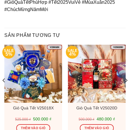
#GiỏQuàTếtPhùHợp #Tết2025VuiVẻ #MùaXuân2025
#ChúcMừngNămMới
SẢN PHẨM TƯƠNG TỰ
SALE
SALE
5%
4%
Giỏ Quà Tết V25018X
Giỏ Quà Tết V25020D
Giá
Giá
Giá
Giá
500.000
₫
480.000
₫
525.000
₫
500.000
₫
gốc
hiện
gốc
hiện
là:
tại
là:
tại
THÊM VÀO GIỎ
THÊM VÀO GIỎ