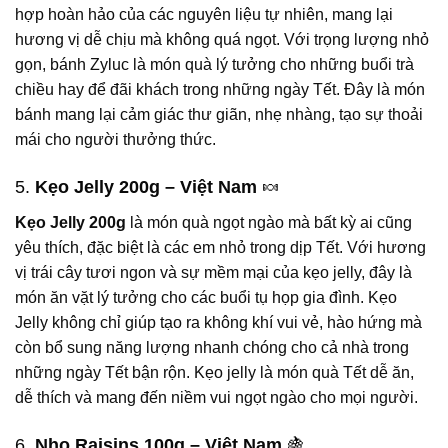
hợp hoàn hảo của các nguyên liệu tự nhiên, mang lại
hương vị dễ chịu mà không quá ngọt. Với trọng lượng nhỏ
gọn, bánh Zyluc là món quà lý tưởng cho những buổi trà
chiều hay để đãi khách trong những ngày Tết. Đây là món
bánh mang lại cảm giác thư giãn, nhẹ nhàng, tạo sự thoải
mái cho người thưởng thức.
5.
Kẹo Jelly 200g – Việt Nam
🍬
Kẹo Jelly 200g
là món quà ngọt ngào mà bất kỳ ai cũng
yêu thích, đặc biệt là các em nhỏ trong dịp Tết. Với hương
vị trái cây tươi ngon và sự mềm mại của kẹo jelly, đây là
món ăn vặt lý tưởng cho các buổi tụ họp gia đình. Kẹo
Jelly không chỉ giúp tạo ra không khí vui vẻ, hào hứng mà
còn bổ sung năng lượng nhanh chóng cho cả nhà trong
những ngày Tết bận rộn. Kẹo jelly là món quà Tết dễ ăn,
dễ thích và mang đến niềm vui ngọt ngào cho mọi người.
6.
Nho Raisins 100g – Việt Nam
🍇