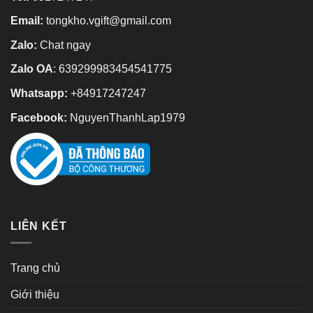
Email:
tongkho.vgift@gmail.com
Zalo:
Chat ngay
Zalo OA
:
639299983454541775
Whatsapp:
+84917247247
Facebook:
NguyenThanhLap1979
LIÊN KẾT
Trang chủ
Giới thiệu