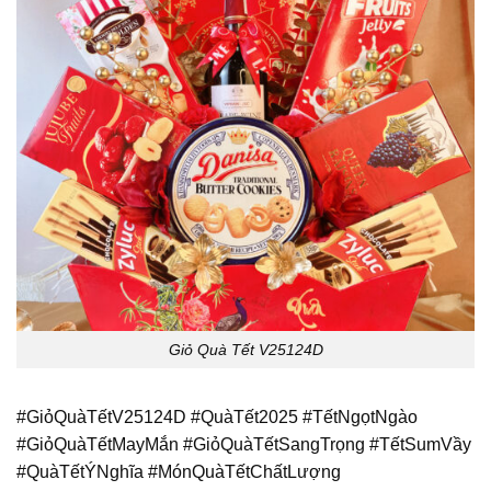
Giỏ Quà Tết V25124D
#GiỏQuàTếtV25124D #QuàTết2025 #TếtNgọtNgào
#GiỏQuàTếtMayMắn #GiỏQuàTếtSangTrọng #TếtSumVầy
#QuàTếtÝNghĩa #MónQuàTếtChấtLượng