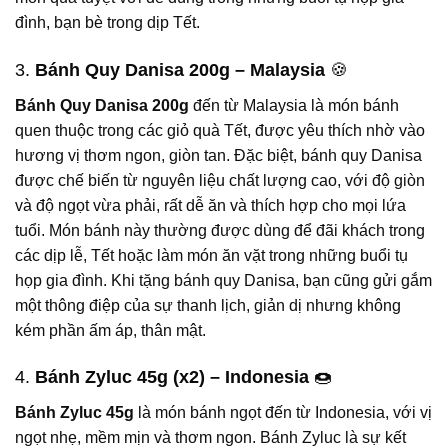
đình, bạn bè trong dịp Tết.
3.
Bánh Quy Danisa 200g – Malaysia
🍪
Bánh Quy Danisa 200g
đến từ Malaysia là món bánh
quen thuộc trong các giỏ quà Tết, được yêu thích nhờ vào
hương vị thơm ngon, giòn tan. Đặc biệt, bánh quy Danisa
được chế biến từ nguyên liệu chất lượng cao, với độ giòn
và độ ngọt vừa phải, rất dễ ăn và thích hợp cho mọi lứa
tuổi. Món bánh này thường được dùng để đãi khách trong
các dịp lễ, Tết hoặc làm món ăn vặt trong những buổi tụ
họp gia đình. Khi tặng bánh quy Danisa, bạn cũng gửi gắm
một thông điệp của sự thanh lịch, giản dị nhưng không
kém phần ấm áp, thân mật.
4.
Bánh Zyluc 45g (x2) – Indonesia
🍩
Bánh Zyluc 45g
là món bánh ngọt đến từ Indonesia, với vị
ngọt nhẹ, mềm mịn và thơm ngon. Bánh Zyluc là sự kết