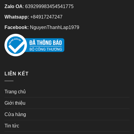
Zalo OA
:
639299983454541775
Whatsapp:
+84917247247
Facebook:
NguyenThanhLap1979
LIÊN KẾT
Trang chủ
Giới thiệu
Cửa hàng
Tin tức