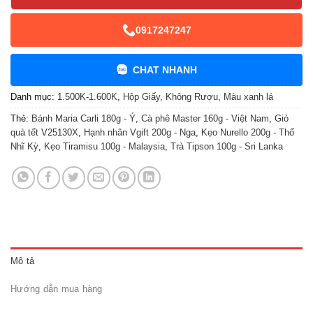
0917247247
CHAT NHANH
Danh mục:
1.500K-1.600K
,
Hộp Giấy
,
Không Rượu
,
Màu xanh lá
Thẻ:
Bánh Maria Carli 180g - Ý
,
Cà phê Master 160g - Việt Nam
,
Giỏ
quà tết V25130X
,
Hạnh nhân Vgift 200g - Nga
,
Kẹo Nurello 200g - Thổ
Nhĩ Kỳ
,
Kẹo Tiramisu 100g - Malaysia
,
Trà Tipson 100g - Sri Lanka
Mô tả
Hướng dẫn mua hàng