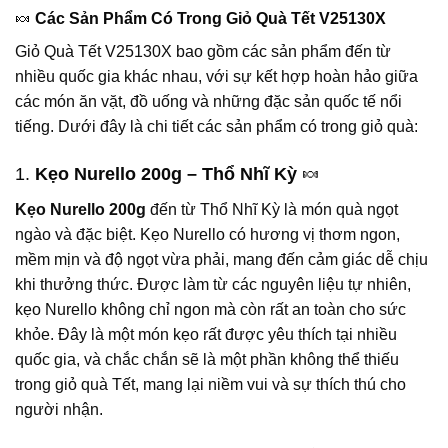
🍬
Các Sản Phẩm Có Trong Giỏ Quà Tết V25130X
Giỏ Quà Tết V25130X bao gồm các sản phẩm đến từ
nhiều quốc gia khác nhau, với sự kết hợp hoàn hảo giữa
các món ăn vặt, đồ uống và những đặc sản quốc tế nổi
tiếng. Dưới đây là chi tiết các sản phẩm có trong giỏ quà:
1.
Kẹo Nurello 200g – Thổ Nhĩ Kỳ
🍬
Kẹo Nurello 200g
đến từ Thổ Nhĩ Kỳ là món quà ngọt
ngào và đặc biệt. Kẹo Nurello có hương vị thơm ngon,
mềm mịn và độ ngọt vừa phải, mang đến cảm giác dễ chịu
khi thưởng thức. Được làm từ các nguyên liệu tự nhiên,
kẹo Nurello không chỉ ngon mà còn rất an toàn cho sức
khỏe. Đây là một món kẹo rất được yêu thích tại nhiều
quốc gia, và chắc chắn sẽ là một phần không thể thiếu
trong giỏ quà Tết, mang lại niềm vui và sự thích thú cho
người nhận.