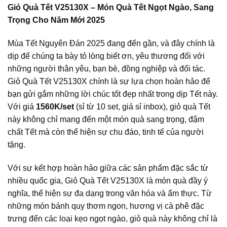
Giỏ Quà Tết V25130X – Món Quà Tết Ngọt Ngào, Sang
Trọng Cho Năm Mới 2025
Mùa Tết Nguyên Đán 2025 đang đến gần, và đây chính là
dịp để chúng ta bày tỏ lòng biết ơn, yêu thương đối với
những người thân yêu, bạn bè, đồng nghiệp và đối tác.
Giỏ Quà Tết V25130X chính là sự lựa chọn hoàn hảo để
bạn gửi gắm những lời chúc tốt đẹp nhất trong dịp Tết này.
Với giá
1560K/set
(sỉ từ 10 set, giá sỉ inbox), giỏ quà Tết
này không chỉ mang đến một món quà sang trọng, đậm
chất Tết mà còn thể hiện sự chu đáo, tinh tế của người
tặng.
Với sự kết hợp hoàn hảo giữa các sản phẩm đặc sắc từ
nhiều quốc gia, Giỏ Quà Tết V25130X là món quà đầy ý
nghĩa, thể hiện sự đa dạng trong văn hóa và ẩm thực. Từ
những món bánh quy thơm ngon, hương vị cà phê đặc
trưng đến các loại kẹo ngọt ngào, giỏ quà này không chỉ là