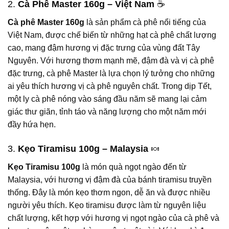
2.
Cà Phê Master 160g – Việt Nam
☕
Cà phê Master 160g
là sản phẩm cà phê nổi tiếng của
Việt Nam, được chế biến từ những hạt cà phê chất lượng
cao, mang đậm hương vị đặc trưng của vùng đất Tây
Nguyên. Với hương thơm mạnh mẽ, đậm đà và vị cà phê
đặc trưng, cà phê Master là lựa chọn lý tưởng cho những
ai yêu thích hương vị cà phê nguyên chất. Trong dịp Tết,
một ly cà phê nóng vào sáng đầu năm sẽ mang lại cảm
giác thư giãn, tỉnh táo và năng lượng cho một năm mới
đầy hứa hẹn.
3.
Kẹo Tiramisu 100g – Malaysia
🍬
Kẹo Tiramisu 100g
là món quà ngọt ngào đến từ
Malaysia, với hương vị đậm đà của bánh tiramisu truyền
thống. Đây là món kẹo thơm ngon, dễ ăn và được nhiều
người yêu thích. Kẹo tiramisu được làm từ nguyên liệu
chất lượng, kết hợp với hương vị ngọt ngào của cà phê và