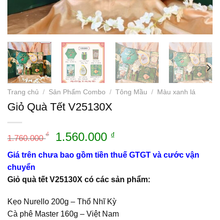
Trang chủ
/
Sản Phẩm Combo
/
Tông Mầu
/
Màu xanh lá
Giỏ Quà Tết V25130X
Giá
Giá
1.560.000
₫
₫
1.760.000
gốc
hiện
Giá trên chưa bao gồm tiền thuế GTGT và cước vận
là:
tại
chuyển
1.760.000 ₫.
là:
Giỏ quà tết V25130X có các sản phẩm:
1.560.000 ₫.
Kẹo Nurello 200g – Thổ Nhĩ Kỳ
Cà phê Master 160g – Việt Nam