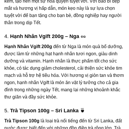
kem, tạo nên một sự hòa quyện tuyệt vời. Với bao bì đẹp
mắt và hương vị hấp dẫn, món kẹo này là sự lựa chọn
tuyệt vời để bạn tặng cho bạn bè, đồng nghiệp hay người
thân trong dịp Tết.
4.
Hạnh Nhân Vgift 200g – Nga
🥜
Hạnh Nhân Vgift 200g
đến từ Nga là món quà bổ dưỡng,
được làm từ những hạt hạnh nhân tươi ngon, giàu dinh
dưỡng và vitamin. Hạnh nhân là thực phẩm tốt cho sức
khỏe, có tác dụng giảm cholesterol, cải thiện sức khỏe tim
mạch và hỗ trợ hệ tiêu hóa. Với hương vị giòn tan và thơm
ngon, hạnh nhân Vgift là món ăn vặt lý tưởng cho cả gia
đình trong những ngày Tết, mang lại những khoảnh khắc
thư giãn và đầy sức khỏe.
5.
Trà Tipson 100g – Sri Lanka
🍵
Trà Tipson 100g
là loại trà nổi tiếng đến từ Sri Lanka, đất
nước được biết đến với những đồn điền trà rộng lớn. Trà