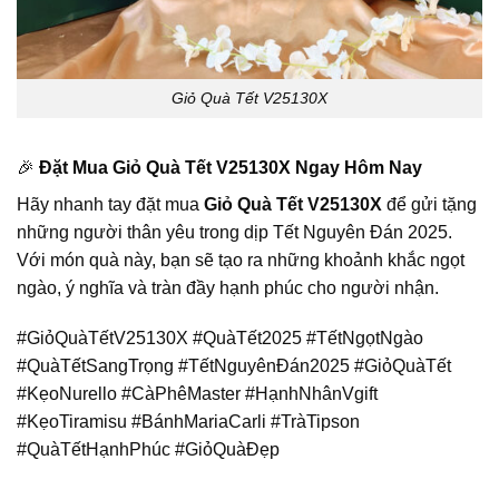
Giỏ Quà Tết V25130X
🎉
Đặt Mua Giỏ Quà Tết V25130X Ngay Hôm Nay
Hãy nhanh tay đặt mua
Giỏ Quà Tết V25130X
để gửi tặng
những người thân yêu trong dịp Tết Nguyên Đán 2025.
Với món quà này, bạn sẽ tạo ra những khoảnh khắc ngọt
ngào, ý nghĩa và tràn đầy hạnh phúc cho người nhận.
#GiỏQuàTếtV25130X #QuàTết2025 #TếtNgọtNgào
#QuàTếtSangTrọng #TếtNguyênĐán2025 #GiỏQuàTết
#KẹoNurello #CàPhêMaster #HạnhNhânVgift
#KẹoTiramisu #BánhMariaCarli #TràTipson
#QuàTếtHạnhPhúc #GiỏQuàĐẹp