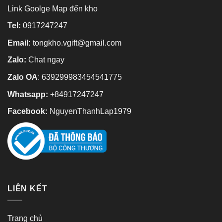
Link Goolge Map đến kho
Tel:
0917247247
Email:
tongkho.vgift@gmail.com
Zalo:
Chat ngay
Zalo OA
:
639299983454541775
Whatsapp:
+84917247247
Facebook:
NguyenThanhLap1979
LIÊN KẾT
Trang chủ