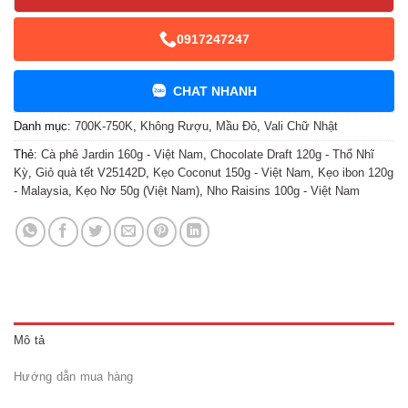
0917247247
CHAT NHANH
Danh mục:
700K-750K
,
Không Rượu
,
Mầu Đỏ
,
Vali Chữ Nhật
Thẻ:
Cà phê Jardin 160g - Việt Nam
,
Chocolate Draft 120g - Thổ Nhĩ
Kỳ
,
Giỏ quà tết V25142D
,
Kẹo Coconut 150g - Việt Nam
,
Kẹo ibon 120g
- Malaysia
,
Kẹo Nơ 50g (Việt Nam)
,
Nho Raisins 100g - Việt Nam
Mô tả
Hướng dẫn mua hàng