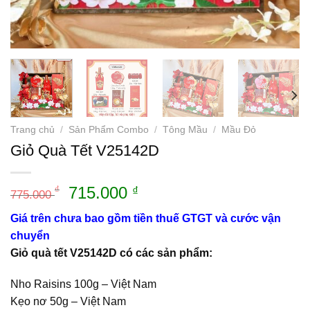
Trang chủ
/
Sản Phẩm Combo
/
Tông Mầu
/
Mầu Đỏ
Giỏ Quà Tết V25142D
Giá
Giá
715.000
₫
₫
775.000
gốc
hiện
Giá trên chưa bao gồm tiền thuế GTGT và cước vận
là:
tại
chuyển
775.000 ₫.
là:
Giỏ quà tết V25142D có các sản phẩm:
715.000 ₫.
Nho Raisins 100g – Việt Nam
Kẹo nơ 50g – Việt Nam