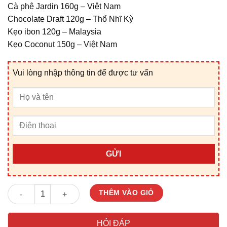
Cà phê Jardin 160g – Việt Nam
Chocolate Draft 120g – Thổ Nhĩ Kỳ
Kẹo ibon 120g – Malaysia
Kẹo Coconut 150g – Việt Nam
Vui lòng nhập thông tin để được tư vấn
GỬI
Giỏ Quà Tết V25142D số lượng
THÊM VÀO GIỎ
HỎI ĐÁP