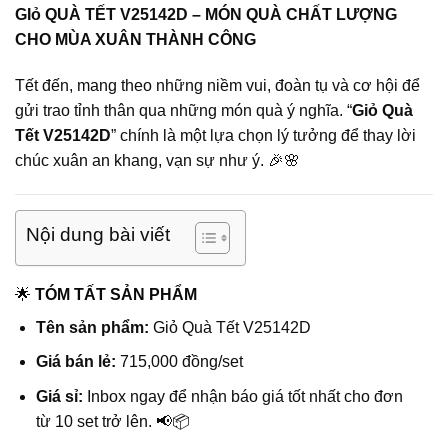
GIỏ QUÀ TẾT V25142D – MÓN QUÀ CHẤT LƯỢNG
CHO MÙA XUÂN THÀNH CÔNG
Tết đến, mang theo những niềm vui, đoàn tụ và cơ hội để
gửi trao tỉnh thân qua những món quà ý nghĩa. “
Giỏ Quà
Tết V25142D
” chính là một lựa chọn lý tưởng để thay lời
chúc xuân an khang, vạn sự như ý. 🎉🌸
Nội dung bài viết
🌟
TÓM TẤT SẢN PHẨM
Tên sản phẩm:
Giỏ Quà Tết V25142D
Giá bán lẻ:
715,000 đồng/set
Giá sỉ:
Inbox ngay để nhận báo giá tốt nhất cho đơn
từ 10 set trở lên. 📢📦