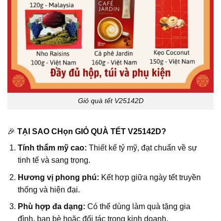
Giỏ quà tết V25142D
🎉
TẠI SAO CHọn GIỎ QUÀ TẾT V25142D?
Tính thẩm mỹ cao:
Thiết kế tỷ mỹ, đạt chuẩn về sự
tinh tế và sang trọng.
Hương vị phong phú:
Kết hợp giữa ngày tết truyền
thống và hiện đại.
Phù hợp đa dạng:
Có thể dùng làm quà tặng gia
đình, bạn bè hoặc đối tác trong kinh doanh.