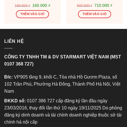
Giá
Giá
Giá
Giá
160.000
₫
710.000
₫
180.000
₫
800.000
₫
gốc
hiện
gốc
hiện
là:
tại
là:
tại
THÊM VÀO GIỎ
THÊM VÀO GIỎ
180.000 ₫.
là:
800.000 ₫.
là:
0 ₫.
160.000 ₫.
710.000
LIÊN HỆ
CÔNG TY TNHH TM & DV STARMART VIỆT NAM (MST
0107 368 727)
Đ/c:
VP905 tầng 9, khối C, Tòa nhà Hồ Gươm Plaza, số
102 Trần Phú, Phường Hà Đông, Thành Phố Hà Nội, Việt
Nam
ĐKKD số:
0107 386 727 cấp đăng ký lần đầu ngày
23/03/2016, thay đổi lần thứ 10 ngày 19/11/2025 Do phòng
đăng ký dinh doanh và tài chính doanh nghiệp thuộc sở tài
chính hà nội cấp