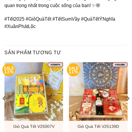
quan trọng nhất trong cuộc sống của bạn! ✨🌸
#Tết2025 #GiỏQuàTết #TếtSumVầy #QuàTếtÝNghĩa
#XuânPhátLộc
SẢN PHẨM TƯƠNG TỰ
SALE
SALE
11%
11%
Giỏ Quà Tết V25007V
Giỏ Quà Tết V25139D