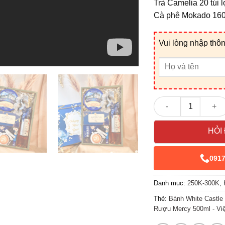
Trà Camelia 20 túi 
Cà phê Mokado 160
Vui lòng nhập thôn
Giỏ Quà Tết V25153
HỎI
091
Danh mục:
250K-300K
,
Thẻ:
Bánh White Castle 
Rượu Mercy 500ml - Vi