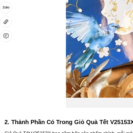
2. Thành Phần Có Trong Giỏ Quà Tết V25153