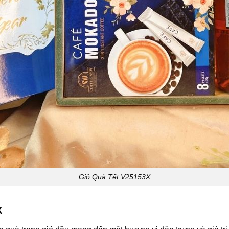
Giỏ Quà Tết V25153X
X