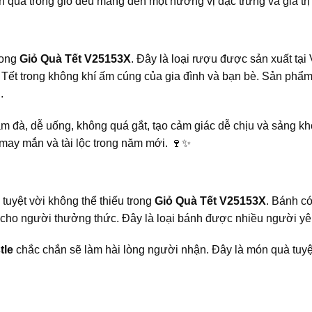
à trong giỏ đều mang đến một hương vị đặc trưng và giá trị ri
rong
Giỏ Quà Tết V25153X
. Đây là loại rượu được sản xuất tạ
Tết trong không khí ấm cúng của gia đình và bạn bè. Sản phẩm 
.
 đà, dễ uống, không quá gắt, tạo cảm giác dễ chịu và sảng kho
 may mắn và tài lộc trong năm mới. 🍷✨
tuyệt vời không thể thiếu trong
Giỏ Quà Tết V25153X
. Bánh c
cho người thưởng thức. Đây là loại bánh được nhiều người yêu 
tle
chắc chắn sẽ làm hài lòng người nhận. Đây là món quà tuyệ