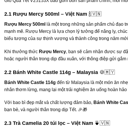
Giỏ Quà Tết V25153X bao gồm bốn sản phẩm chính, mỗi món qu
2.1 Rượu Mercy 500ml – Việt Nam
🍾🇻🇳
Rượu Mercy 500ml
là một trong những sản phẩm chủ đạo t
mạnh mẽ. Rượu Mercy là lựa chọn lý tưởng để nâng ly, chúc 
biểu tượng của sự thịnh vượng và thành công trong năm mới
Khi thưởng thức
Rượu Mercy
, bạn sẽ cảm nhận được sự đậm
hoặc người thân trong dịp đầu xuân, với thông điệp gửi gắm
2.2 Bánh White Castle 114g – Malaysia
🍪🇲🇾
Bánh White Castle 114g
đến từ Malaysia là một món ăn nhẹ 
nhân thơm lừng, mang lại một trải nghiệm ăn uống hoàn hảo 
Với bao bì đẹp mắt và chất lượng đảm bảo,
Bánh White Cas
bạn bè, và người thân trong dịp Tết. 🎉🎁
2.3 Trà Camelia 20 túi lọc – Việt Nam
🍵🇻🇳