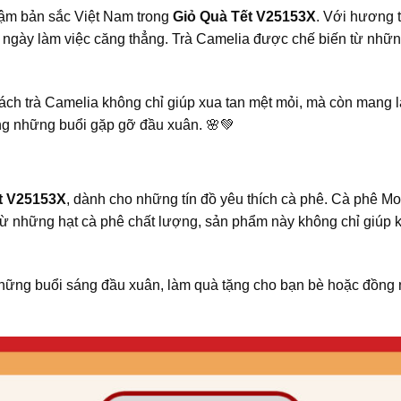
ậm bản sắc Việt Nam trong
Giỏ Quà Tết V25153X
. Với hương 
ng ngày làm việc căng thẳng. Trà Camelia được chế biến từ nh
tách trà Camelia không chỉ giúp xua tan mệt mỏi, mà còn mang l
ong những buổi gặp gỡ đầu xuân. 🌸💚
t V25153X
, dành cho những tín đồ yêu thích cà phê. Cà phê M
từ những hạt cà phê chất lượng, sản phẩm này không chỉ giúp kí
những buổi sáng đầu xuân, làm quà tặng cho bạn bè hoặc đồng