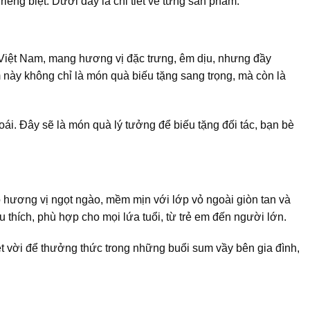
êng biệt. Dưới đây là chi tiết về từng sản phẩm:
i Việt Nam, mang hương vị đặc trưng, êm dịu, nhưng đầy
này không chỉ là món quà biếu tặng sang trọng, mà còn là
ái. Đây sẽ là món quà lý tưởng để biếu tặng đối tác, bạn bè
ó hương vị ngọt ngào, mềm mịn với lớp vỏ ngoài giòn tan và
thích, phù hợp cho mọi lứa tuổi, từ trẻ em đến người lớn.
t vời để thưởng thức trong những buổi sum vầy bên gia đình,