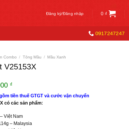
0
₫
Đăng ký/Đăng nhập
0917247247
ẩm Combo
/
Tông Mầu
/
Mầu Xanh
t V25153X
Giá
000
₫
hiện
 gồm tiền thuế GTGT và cước vận chuyển
tại
3X có các sản phẩm:
00 ₫.
là:
260.000 ₫.
– Việt Nam
114g – Malaysia