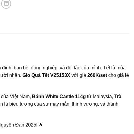
a đình, bạn bè, đồng nghiệp, và đối tác của mình. Tết là mùa
người nhận.
Giỏ Quà Tết V25153X
với giá
260K/set
cho giá lẻ
của Việt Nam,
Bánh White Castle 114g
từ Malaysia,
Trà
 là biểu tượng của sự may mắn, thịnh vượng, và thành
 Nguyên Đán 2025! 🌟