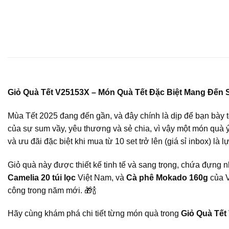
Giỏ Quà Tết V25153X – Món Quà Tết Đặc Biệt Mang Đến
Mùa Tết 2025 đang đến gần, và đây chính là dịp để bạn bày tỏ
của sự sum vầy, yêu thương và sẻ chia, vì vậy một món quà ý
và ưu đãi đặc biệt khi mua từ 10 set trở lên (giá sỉ inbox) l
Giỏ quà này được thiết kế tinh tế và sang trọng, chứa đựn
Camelia 20 túi lọc
Việt Nam, và
Cà phê Mokado 160g
của V
công trong năm mới. 🎁🍾
Hãy cùng khám phá chi tiết từng món quà trong
Giỏ Quà Tết