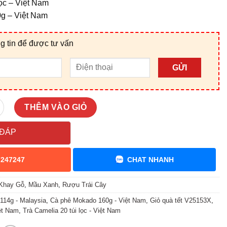
lọc – Việt Nam
g – Việt Nam
g tin để được tư vấn
GỬI
X số lượng
THÊM VÀO GIỎ
 ĐÁP
7247247
CHAT NHANH
Khay Gỗ
,
Mầu Xanh
,
Rượu Trái Cây
114g - Malaysia
,
Cà phê Mokado 160g - Việt Nam
,
Giỏ quà tết V25153X
,
ệt Nam
,
Trà Camelia 20 túi lọc - Việt Nam