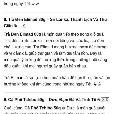
trong ngày Tết. 🍬🎉
8. Trà Đen Elimad 80g – Sri Lanka, Thanh Lịch Và Thư
Giãn
🍵🇱🇰
Trà Đen Elimad 80g
là món quà tiếp theo trong giỏ quà
Tết, đến từ Sri Lanka – nơi nổi tiếng với các loại trà đen
chất lượng cao. Trà Elimad mang hương thơm đặc trưng
và vị đậm đà, giúp thư giãn và làm dịu tâm hồn. Đây là
món quà lý tưởng để thưởng thức trong những buổi sáng
đầu xuân, khi mọi người quây quần bên nhau.
Trà Elimad là sự lựa chọn hoàn hảo để bạn thư giãn và tận
hưởng không khí ấm cúng trong những ngày Tết. 🍵🌸
9. Cà Phê Tchibo 50g – Đức, Đậm Đà Và Tinh Tế
☕🇩🇪
Cuối cùng,
Cà Phê Tchibo 50g
từ Đức là món quà tuyệt