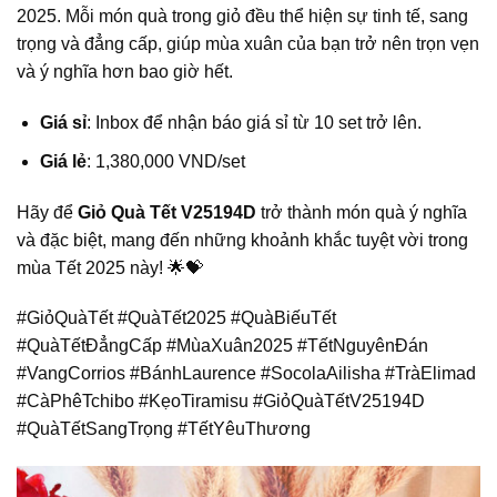
2025. Mỗi món quà trong giỏ đều thể hiện sự tinh tế, sang
trọng và đẳng cấp, giúp mùa xuân của bạn trở nên trọn vẹn
và ý nghĩa hơn bao giờ hết.
Giá sỉ
: Inbox để nhận báo giá sỉ từ 10 set trở lên.
Giá lẻ
: 1,380,000 VND/set
Hãy để
Giỏ Quà Tết V25194D
trở thành món quà ý nghĩa
và đặc biệt, mang đến những khoảnh khắc tuyệt vời trong
mùa Tết 2025 này! 🌟💝
#GiỏQuàTết #QuàTết2025 #QuàBiếuTết
#QuàTếtĐẳngCấp #MùaXuân2025 #TếtNguyênĐán
#VangCorrios #BánhLaurence #SocolaAilisha #TràElimad
#CàPhêTchibo #KẹoTiramisu #GiỏQuàTếtV25194D
#QuàTếtSangTrọng #TếtYêuThương