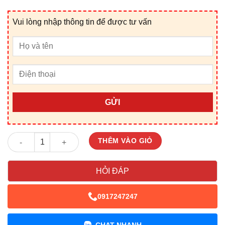
Vui lòng nhập thông tin để được tư vấn
GỬI
Giỏ Quà Tết V25194D số lượng
THÊM VÀO GIỎ
HỎI ĐÁP
0917247247