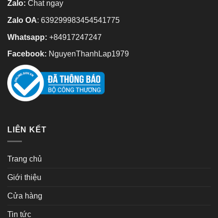
Zalo:
Chat ngay
Zalo OA
:
639299983454541775
Whatsapp:
+84917247247
Facebook:
NguyenThanhLap1979
LIÊN KẾT
Trang chủ
Giới thiệu
Cửa hàng
Tin tức