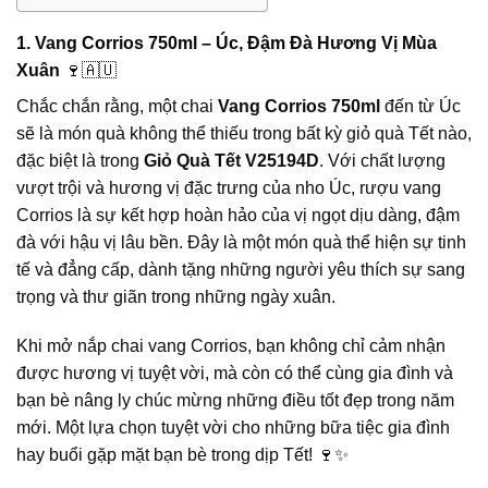
1. Vang Corrios 750ml – Úc, Đậm Đà Hương Vị Mùa
Xuân
🍷🇦🇺
Chắc chắn rằng, một chai
Vang Corrios 750ml
đến từ Úc
sẽ là món quà không thể thiếu trong bất kỳ giỏ quà Tết nào,
đặc biệt là trong
Giỏ Quà Tết V25194D
. Với chất lượng
vượt trội và hương vị đặc trưng của nho Úc, rượu vang
Corrios là sự kết hợp hoàn hảo của vị ngọt dịu dàng, đậm
đà với hậu vị lâu bền. Đây là một món quà thể hiện sự tinh
tế và đẳng cấp, dành tặng những người yêu thích sự sang
trọng và thư giãn trong những ngày xuân.
Khi mở nắp chai vang Corrios, bạn không chỉ cảm nhận
được hương vị tuyệt vời, mà còn có thể cùng gia đình và
bạn bè nâng ly chúc mừng những điều tốt đẹp trong năm
mới. Một lựa chọn tuyệt vời cho những bữa tiệc gia đình
hay buổi gặp mặt bạn bè trong dịp Tết! 🍷✨