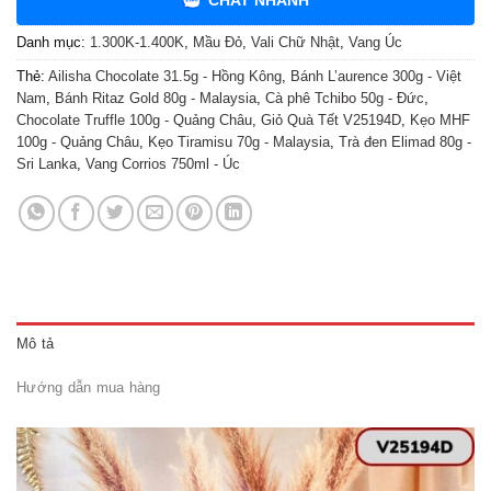
CHAT NHANH
Danh mục:
1.300K-1.400K
,
Mầu Đỏ
,
Vali Chữ Nhật
,
Vang Úc
Thẻ:
Ailisha Chocolate 31.5g - Hồng Kông
,
Bánh L’aurence 300g - Việt
Nam
,
Bánh Ritaz Gold 80g - Malaysia
,
Cà phê Tchibo 50g - Đức
,
Chocolate Truffle 100g - Quảng Châu
,
Giỏ Quà Tết V25194D
,
Kẹo MHF
100g - Quảng Châu
,
Kẹo Tiramisu 70g - Malaysia
,
Trà đen Elimad 80g -
Sri Lanka
,
Vang Corrios 750ml - Úc
Mô tả
Hướng dẫn mua hàng