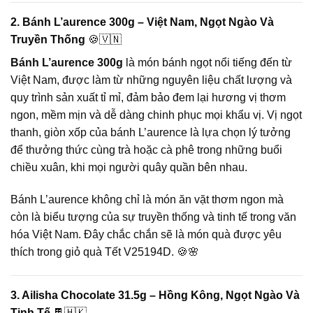
2. Bánh L’aurence 300g – Việt Nam, Ngọt Ngào Và
Truyền Thống
🍪🇻🇳
Bánh L’aurence 300g
là món bánh ngọt nổi tiếng đến từ
Việt Nam, được làm từ những nguyên liệu chất lượng và
quy trình sản xuất tỉ mỉ, đảm bảo đem lại hương vị thơm
ngon, mềm mịn và dễ dàng chinh phục mọi khẩu vị. Vị ngọt
thanh, giòn xốp của bánh L’aurence là lựa chọn lý tưởng
để thưởng thức cùng trà hoặc cà phê trong những buổi
chiều xuân, khi mọi người quây quần bên nhau.
Bánh L’aurence không chỉ là món ăn vặt thơm ngon mà
còn là biểu tượng của sự truyền thống và tinh tế trong văn
hóa Việt Nam. Đây chắc chắn sẽ là món quà được yêu
thích trong giỏ quà Tết V25194D. 🍪🌸
3. Ailisha Chocolate 31.5g – Hồng Kông, Ngọt Ngào Và
Tinh Tế
🍫🇭🇰