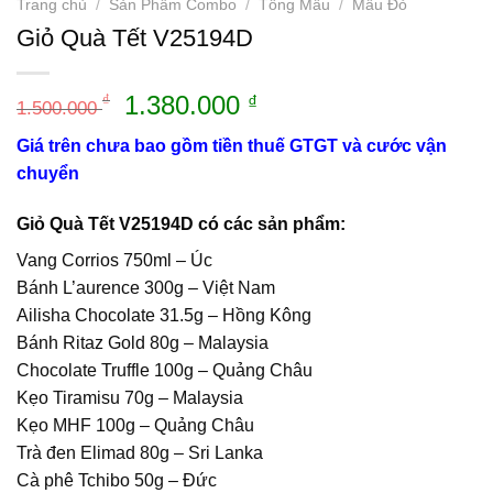
Trang chủ
/
Sản Phẩm Combo
/
Tông Mầu
/
Mầu Đỏ
Giỏ Quà Tết V25194D
Giá
Giá
1.380.000
₫
₫
1.500.000
gốc
hiện
Giá trên chưa bao gồm tiền thuế GTGT và cước vận
là:
tại
chuyển
1.500.000 ₫.
là:
1.380.000 ₫.
Giỏ Quà Tết V25194D có các sản phẩm:
Vang Corrios 750ml – Úc
Bánh L’aurence 300g – Việt Nam
Ailisha Chocolate 31.5g – Hồng Kông
Bánh Ritaz Gold 80g – Malaysia
Chocolate Truffle 100g – Quảng Châu
Kẹo Tiramisu 70g – Malaysia
Kẹo MHF 100g – Quảng Châu
Trà đen Elimad 80g – Sri Lanka
Cà phê Tchibo 50g – Đức