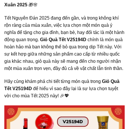
Xuân 2025
🎁🌸
Tết Nguyên Đán 2025 đang đến gần, và trong không khí
rộn ràng của mùa xuân, việc lựa chọn một món quà ý
nghĩa để tặng cho gia đình, bạn bè, hay đối tác là một hành
động quan trọng.
Giỏ Quà Tết V25194D
chính là món quà
hoàn hảo mà bạn không thể bỏ qua trong dịp Tết này. Với
sự kết hợp giữa những sản phẩm cao cấp từ nhiều quốc
gia khác nhau, giỏ quà này sẽ mang đến cho người nhận
một mùa xuân trọn vẹn, đầy đủ cả về vật chất lẫn tinh thần.
Hãy cùng khám phá chi tiết từng món quà trong
Giỏ Quà
Tết V25194D
để hiểu vì sao đây lại là sự lựa chọn tuyệt
vời cho mùa Tết 2025 này! 🎉💖