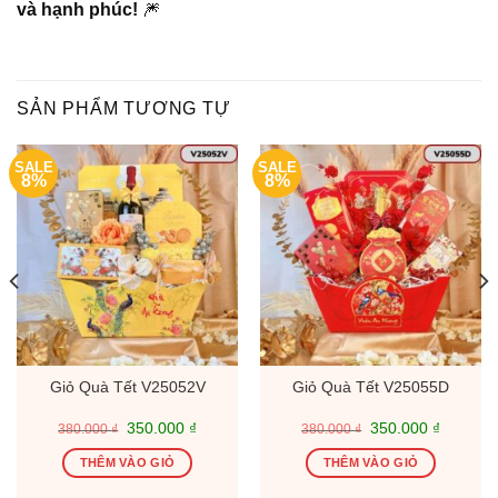
và hạnh phúc!
🎆
SẢN PHẨM TƯƠNG TỰ
SALE
SALE
8%
8%
Giỏ Quà Tết V25052V
Giỏ Quà Tết V25055D
Giá
Giá
Giá
Giá
350.000
₫
350.000
₫
380.000
₫
380.000
₫
gốc
hiện
gốc
hiện
là:
tại
là:
tại
THÊM VÀO GIỎ
THÊM VÀO GIỎ
380.000 ₫.
là:
380.000 ₫.
là:
0 ₫.
350.000 ₫.
350.000