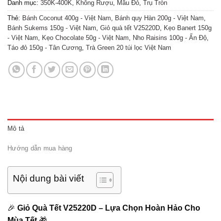
Danh mục:
350K-400K
,
Không Rượu
,
Mầu Đỏ
,
Trụ Tròn
Thẻ:
Bánh Coconut 400g - Việt Nam
,
Bánh quy Hàn 200g - Việt Nam
,
Bánh Sukems 150g - Việt Nam
,
Giỏ quà tết V25220D
,
Kẹo Banert 150g
- Việt Nam
,
Kẹo Chocolate 50g - Việt Nam
,
Nho Raisins 100g - Ấn Độ
,
Táo đỏ 150g - Tân Cương
,
Trà Green 20 túi lọc Việt Nam
Mô tả
Hướng dẫn mua hàng
Nội dung bài viết
🎉
Giỏ Quà Tết V25220D – Lựa Chọn Hoàn Hảo Cho
Mùa Tết
🎁