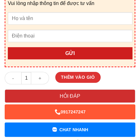
Vui lòng nhập thông tin để được tư vấn
GỬI
Giỏ Quà Tết V25220D số lượng
THÊM VÀO GIỎ
HỎI ĐÁP
0917247247
CHAT NHANH