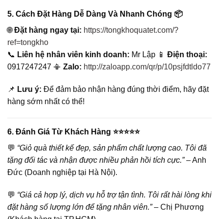
5. Cách Đặt Hàng Dễ Dàng Và Nhanh Chóng 📦
🌐
Đặt hàng ngay tại:
https://tongkhoquatet.com/?
ref=tongkho
📞
Liên hệ nhân viên kinh doanh:
Mr Lập 📱
Điện thoại:
0917247247 📳
Zalo:
http://zaloapp.com/qr/p/10psjfdtldo77
📌
Lưu ý:
Để đảm bảo nhận hàng đúng thời điểm, hãy đặt
hàng sớm nhất có thể!
6. Đánh Giá Từ Khách Hàng ⭐⭐⭐⭐⭐
💬
“Giỏ quà thiết kế đẹp, sản phẩm chất lượng cao. Tôi đã
tặng đối tác và nhận được nhiều phản hồi tích cực.”
– Anh
Đức (Doanh nghiệp tại Hà Nội).
💬
“Giá cả hợp lý, dịch vụ hỗ trợ tận tình. Tôi rất hài lòng khi
đặt hàng số lượng lớn để tặng nhân viên.”
– Chị Phương