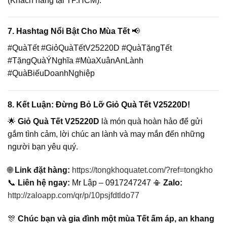
(Khách hàng tại TP.HCM).
7. Hashtag Nổi Bật Cho Mùa Tết
📢
#QuàTết #GiỏQuàTếtV25220D #QuàTặngTết
#TặngQuàÝNghĩa #MùaXuânAnLành
#QuàBiếuDoanhNghiệp
8. Kết Luận: Đừng Bỏ Lỡ Giỏ Quà Tết V25220D!
🌟
Giỏ Quà Tết V25220D
là món quà hoàn hảo để gửi
gắm tình cảm, lời chúc an lành và may mắn đến những
người bạn yêu quý.
🌐
Link đặt hàng:
https://tongkhoquatet.com/?ref=tongkho
📞
Liên hệ ngay:
Mr Lập – 0917247247 📳
Zalo:
http://zaloapp.com/qr/p/10psjfdtldo77
🎊
Chúc bạn và gia đình một mùa Tết ấm áp, an khang