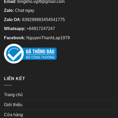
Email:
tongkho.vgift@gmail.com
Zalo:
Chat ngay
Zalo OA
:
639299983454541775
Whatsapp:
+84917247247
Facebook:
NguyenThanhLap1979
LIÊN KẾT
Trang chủ
Giới thiệu
Cửa hàng