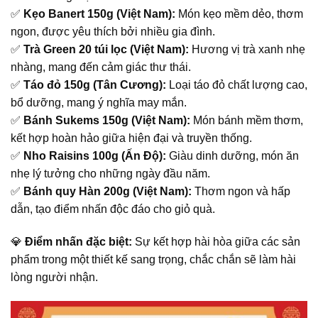
✅
Kẹo Banert 150g (Việt Nam):
Món kẹo mềm dẻo, thơm
ngon, được yêu thích bởi nhiều gia đình.
✅
Trà Green 20 túi lọc (Việt Nam):
Hương vị trà xanh nhẹ
nhàng, mang đến cảm giác thư thái.
✅
Táo đỏ 150g (Tân Cương):
Loại táo đỏ chất lượng cao,
bổ dưỡng, mang ý nghĩa may mắn.
✅
Bánh Sukems 150g (Việt Nam):
Món bánh mềm thơm,
kết hợp hoàn hảo giữa hiện đại và truyền thống.
✅
Nho Raisins 100g (Ấn Độ):
Giàu dinh dưỡng, món ăn
nhẹ lý tưởng cho những ngày đầu năm.
✅
Bánh quy Hàn 200g (Việt Nam):
Thơm ngon và hấp
dẫn, tạo điểm nhấn độc đáo cho giỏ quà.
💎
Điểm nhấn đặc biệt:
Sự kết hợp hài hòa giữa các sản
phẩm trong một thiết kế sang trọng, chắc chắn sẽ làm hài
lòng người nhận.