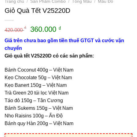
Trang chủ
/
Sản Phẩm Combo
/
Tông Mầu
/
Mầu Đỏ
Giỏ Quà Tết V25220D
Giá
Giá
360.000
₫
₫
420.000
gốc
hiện
Giá trên chưa bao gồm tiền thuế GTGT và cước vận
là:
tại
chuyển
420.000 ₫.
là:
Giỏ quà tết V25220D có các sản phẩm:
360.000 ₫.
Bánh Coconut 400g – Việt Nam
Kẹo Chocolate 50g – Việt Nam
Kẹo Banert 150g – Việt Nam
Trà Green 20 túi lọc Việt Nam
Táo đỏ 150g – Tân Cương
Bánh Sukems 150g – Việt Nam
Nho Raisins 100g – Ấn Độ
Bánh quy Hàn 200g – Việt Nam