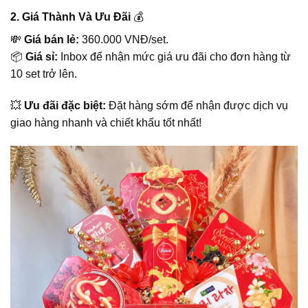
2. Giá Thành Và Ưu Đãi
💰
💸
Giá bán lẻ:
360.000 VNĐ/set.
📦
Giá sỉ:
Inbox để nhận mức giá ưu đãi cho đơn hàng từ
10 set trở lên.
💥
Ưu đãi đặc biệt:
Đặt hàng sớm để nhận được dịch vụ
giao hàng nhanh và chiết khấu tốt nhất!