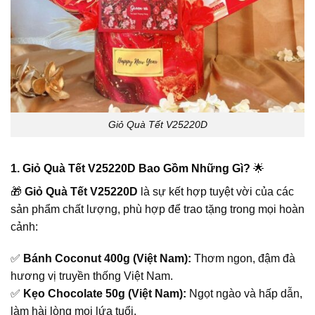
Giỏ Quà Tết V25220D
1. Giỏ Quà Tết V25220D Bao Gồm Những Gì?
🌟
🎁
Giỏ Quà Tết V25220D
là sự kết hợp tuyệt vời của các
sản phẩm chất lượng, phù hợp để trao tặng trong mọi hoàn
cảnh:
✅
Bánh Coconut 400g (Việt Nam):
Thơm ngon, đậm đà
hương vị truyền thống Việt Nam.
✅
Kẹo Chocolate 50g (Việt Nam):
Ngọt ngào và hấp dẫn,
làm hài lòng mọi lứa tuổi.