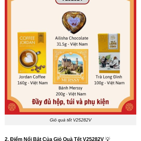
Giỏ quà tết V25282V
2. Điểm Nổi Bật Của Giỏ Quà Tết V25282V
💡