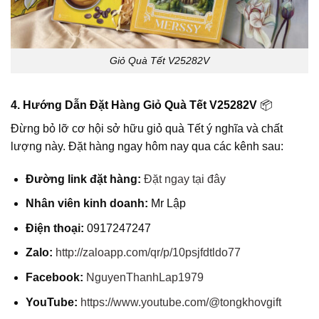
Giỏ Quà Tết V25282V
4. Hướng Dẫn Đặt Hàng Giỏ Quà Tết V25282V
📦
Đừng bỏ lỡ cơ hội sở hữu giỏ quà Tết ý nghĩa và chất
lượng này. Đặt hàng ngay hôm nay qua các kênh sau:
Đường link đặt hàng:
Đặt ngay tại đây
Nhân viên kinh doanh:
Mr Lập
Điện thoại:
0917247247
Zalo:
http://zaloapp.com/qr/p/10psjfdtldo77
Facebook:
NguyenThanhLap1979
YouTube:
https://www.youtube.com/@tongkhovgift