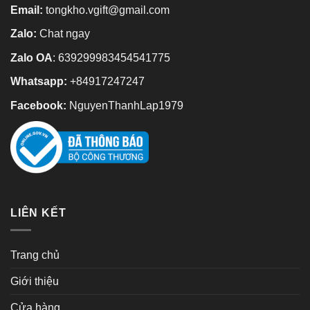
Email:
tongkho.vgift@gmail.com
Zalo:
Chat ngay
Zalo OA
:
639299983454541775
Whatsapp:
+84917247247
Facebook:
NguyenThanhLap1979
LIÊN KẾT
Trang chủ
Giới thiệu
Cửa hàng