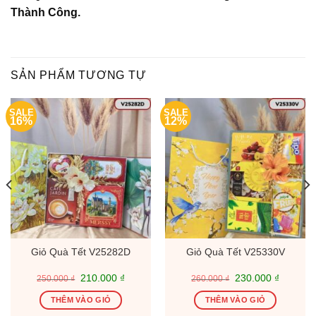
Thành Công.
SẢN PHẨM TƯƠNG TỰ
SALE
SALE
16%
12%
Giỏ Quà Tết V25282D
Giỏ Quà Tết V25330V
Giá
Giá
Giá
Giá
210.000
₫
230.000
₫
250.000
₫
260.000
₫
gốc
hiện
gốc
hiện
là:
tại
là:
tại
THÊM VÀO GIỎ
THÊM VÀO GIỎ
250.000 ₫.
là:
260.000 ₫.
là:
0 ₫.
210.000 ₫.
230.000