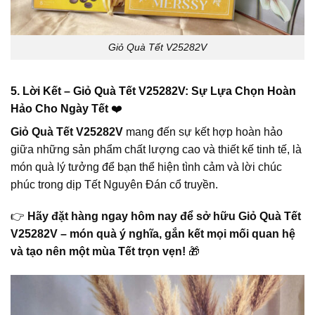
Giỏ Quà Tết V25282V
5. Lời Kết – Giỏ Quà Tết V25282V: Sự Lựa Chọn Hoàn
Hảo Cho Ngày Tết
❤️
Giỏ Quà Tết V25282V
mang đến sự kết hợp hoàn hảo
giữa những sản phẩm chất lượng cao và thiết kế tinh tế, là
món quà lý tưởng để bạn thể hiện tình cảm và lời chúc
phúc trong dịp Tết Nguyên Đán cổ truyền.
👉
Hãy đặt hàng ngay hôm nay để sở hữu Giỏ Quà Tết
V25282V – món quà ý nghĩa, gắn kết mọi mối quan hệ
và tạo nên một mùa Tết trọn vẹn!
🎁