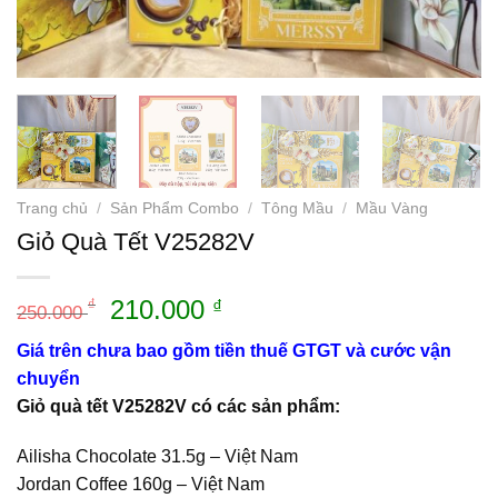
Trang chủ
/
Sản Phẩm Combo
/
Tông Mầu
/
Mầu Vàng
Giỏ Quà Tết V25282V
Giá
Giá
210.000
₫
₫
250.000
gốc
hiện
Giá trên chưa bao gồm tiền thuế GTGT và cước vận
là:
tại
chuyển
250.000 ₫.
là:
Giỏ quà tết V25282V có các sản phẩm:
210.000 ₫.
Ailisha Chocolate 31.5g – Việt Nam
Jordan Coffee 160g – Việt Nam