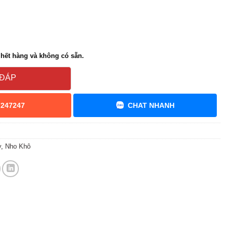
hết hàng và không có sẵn.
 ĐÁP
7247247
CHAT NHANH
y
,
Nho Khô