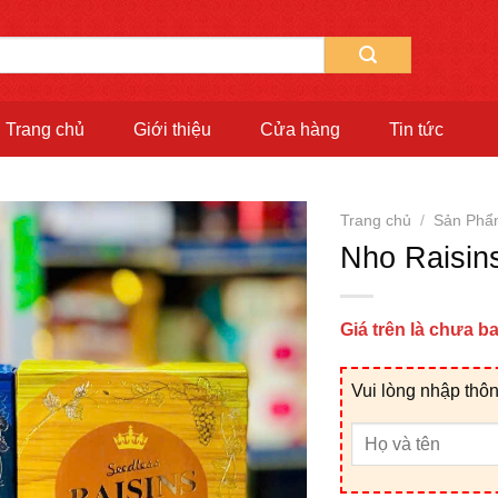
Trang chủ
Giới thiệu
Cửa hàng
Tin tức
Trang chủ
/
Sản Phẩ
Nho Raisin
Giá trên là chưa 
Vui lòng nhập thôn