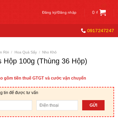
0
₫
Đăng ký/Đăng nhập
0917247247
m Rời
/
Hoa Quả Sấy
/
Nho Khô
s Hộp 100g (Thùng 36 Hộp)
bao gồm tiền thuế GTGT và cước vận chuyển
g tin để được tư vấn
GỬI