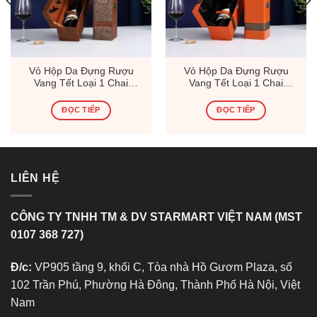
Vỏ Hộp Da Đựng Rượu
Vỏ Hộp Da Đựng Rượu
Vang Tết Loại 1 Chai
Vang Tết Loại 1 Chai
(Thùng 15 Hộp)
(Thùng 15 Hộp)
ĐỌC TIẾP
ĐỌC TIẾP
LIÊN HỆ
CÔNG TY TNHH TM & DV STARMART VIỆT NAM (MST
0107 368 727)
Đ/c:
VP905 tầng 9, khối C, Tòa nhà Hồ Gươm Plaza, số
102 Trần Phú, Phường Hà Đông, Thành Phố Hà Nội, Việt
Nam