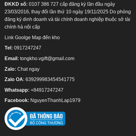
ĐKKD số:
0107 386 727 cấp đăng ký lần đầu ngày
23/03/2016, thay đổi lần thứ 10 ngày 19/11/2025 Do phòng
đăng ký dinh doanh và tài chính doanh nghiệp thuộc sở tài
chính hà nội cấp
Link Goolge Map đến kho
Tel:
0917247247
Email:
tongkho.vgift@gmail.com
Zalo:
Chat ngay
Zalo OA
:
639299983454541775
Whatsapp:
+84917247247
Facebook:
NguyenThanhLap1979