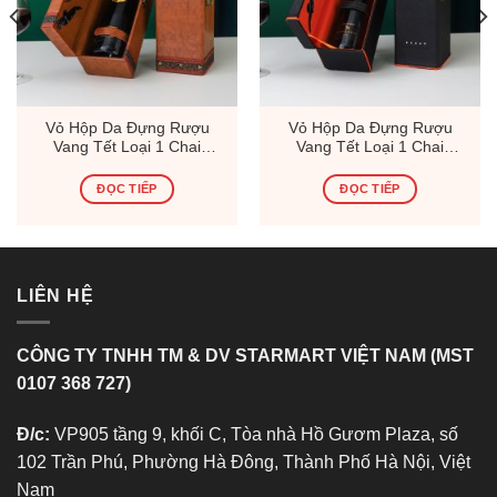
Vỏ Hộp Da Đựng Rượu
Vỏ Hộp Da Đựng Rượu
Vang Tết Loại 1 Chai
Vang Tết Loại 1 Chai
(Thùng 15 Hộp)
(Thùng 15 Hộp)
ĐỌC TIẾP
ĐỌC TIẾP
LIÊN HỆ
CÔNG TY TNHH TM & DV STARMART VIỆT NAM (MST
0107 368 727)
Đ/c:
VP905 tầng 9, khối C, Tòa nhà Hồ Gươm Plaza, số
102 Trần Phú, Phường Hà Đông, Thành Phố Hà Nội, Việt
Nam