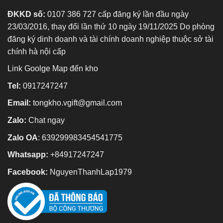
ĐKKD số:
0107 386 727 cấp đăng ký lần đầu ngày
23/03/2016, thay đổi lần thứ 10 ngày 19/11/2025 Do phòng
đăng ký dinh doanh và tài chính doanh nghiệp thuộc sở tài
chính hà nội cấp
Link Goolge Map đến kho
Tel:
0917247247
Email:
tongkho.vgift@gmail.com
Zalo:
Chat ngay
Zalo OA
:
639299983454541775
Whatsapp:
+84917247247
Facebook:
NguyenThanhLap1979