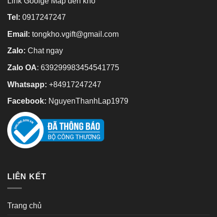
Link Goolge Map đến kho
Tel:
0917247247
Email:
tongkho.vgift@gmail.com
Zalo:
Chat ngay
Zalo OA
:
639299983454541775
Whatsapp:
+84917247247
Facebook:
NguyenThanhLap1979
LIÊN KẾT
Trang chủ