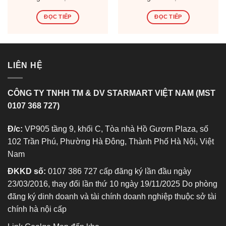
(Thùng 12 Hộp)
(Thùng 12 Hộp)
ĐỌC TIẾP
ĐỌC TIẾP
LIÊN HỆ
CÔNG TY TNHH TM & DV STARMART VIỆT NAM (MST
0107 368 727)
Đ/c:
VP905 tầng 9, khối C, Tòa nhà Hồ Gươm Plaza, số
102 Trần Phú, Phường Hà Đông, Thành Phố Hà Nội, Việt
Nam
ĐKKD số:
0107 386 727 cấp đăng ký lần đầu ngày
23/03/2016, thay đổi lần thứ 10 ngày 19/11/2025 Do phòng
đăng ký dinh doanh và tài chính doanh nghiệp thuộc sở tài
chính hà nội cấp