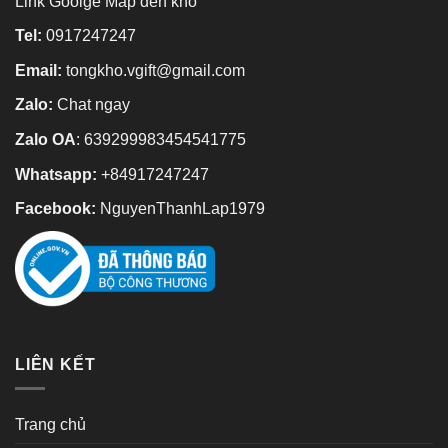
Link Goolge Map đến kho
Tel:
0917247247
Email:
tongkho.vgift@gmail.com
Zalo:
Chat ngay
Zalo OA
:
639299983454541775
Whatsapp:
+84917247247
Facebook:
NguyenThanhLap1979
LIÊN KẾT
Trang chủ