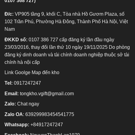
0107 368 727)
Đ/c:
VP905 tầng 9, khối C, Tòa nhà Hồ Gươm Plaza, số
102 Trần Phú, Phường Hà Đông, Thành Phố Hà Nội, Việt
Nam
ĐKKD số:
0107 386 727 cấp đăng ký lần đầu ngày
23/03/2016, thay đổi lần thứ 10 ngày 19/11/2025 Do phòng
đăng ký dinh doanh và tài chính doanh nghiệp thuộc sở tài
chính hà nội cấp
Link Goolge Map đến kho
Tel:
0917247247
Email:
tongkho.vgift@gmail.com
Zalo:
Chat ngay
Zalo OA
:
639299983454541775
Whatsapp:
+84917247247